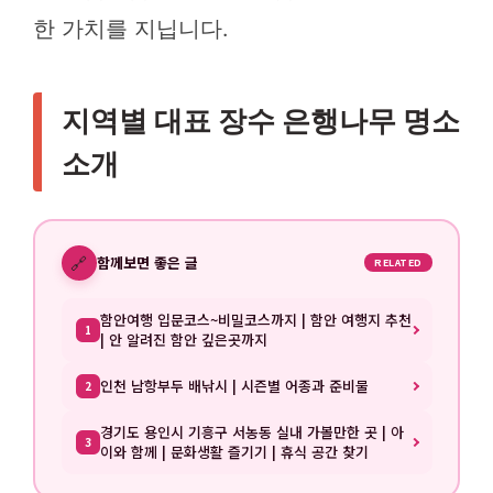
한 가치를 지닙니다.
지역별 대표 장수 은행나무 명소
소개
🔗
함께보면 좋은 글
RELATED
함안여행 입문코스~비밀코스까지 | 함안 여행지 추천
1
| 안 알려진 함안 깊은곳까지
인천 남항부두 배낚시 | 시즌별 어종과 준비물
2
경기도 용인시 기흥구 서농동 실내 가볼만한 곳 | 아
3
이와 함께 | 문화생활 즐기기 | 휴식 공간 찾기