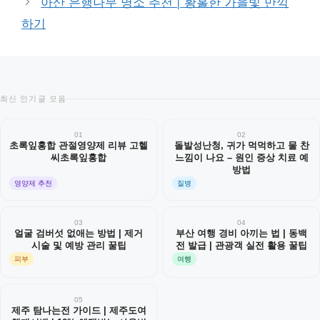
아산 은행나무 명소 추천 | 황홀한 가을빛 만끽
하기
최신 인기글 모음
01
02
초록잎홍합 관절영양제 리뷰 고헬
돌발성난청, 귀가 먹먹하고 물 찬
씨초록잎홍합
느낌이 나요 – 원인 증상 치료 예
방법
영양제 추천
질병
03
04
얼굴 검버섯 없애는 방법 | 제거
부산 여행 경비 아끼는 법 | 동백
시술 및 예방 관리 꿀팁
전 발급 | 관광객 실전 활용 꿀팁
피부
여행
05
제주 탐나는전 가이드 | 제주도여