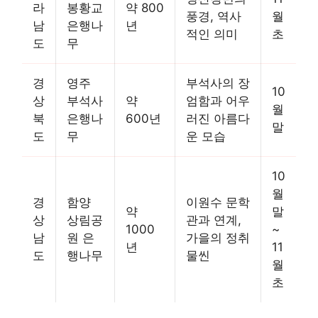
라
봉황교
약 800
풍경, 역사
월
남
은행나
년
적인 의미
초
도
무
경
영주
부석사의 장
10
상
부석사
약
엄함과 어우
월
북
은행나
600년
러진 아름다
말
도
무
운 모습
10
월
경
함양
이원수 문학
약
말
상
상림공
관과 연계,
1000
~
남
원 은
가을의 정취
년
11
도
행나무
물씬
월
초