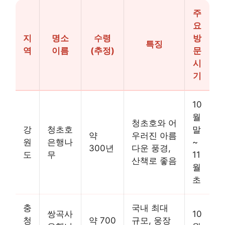
주
요
지
명소
수령
방
특징
역
이름
(추정)
문
시
기
10
월
청초호와 어
강
청초호
말
약
우러진 아름
원
은행나
~
300년
다운 풍경,
도
무
11
산책로 좋음
월
초
충
국내 최대
쌍곡사
10
청
약 700
규모, 웅장