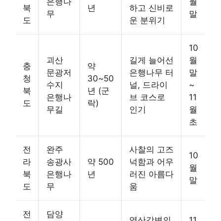
은행나
월
북
년
하고 신비로
무
말
도
운 분위기
10
괴산
길게 늘어선
월
충
약
문광저
은행나무 터
말
청
30~50
수지
널, 드라이
~
북
년 (군
은행나
브 코스로
11
도
락)
무길
인기
월
초
전
완주
사찰의 고즈
10
라
송광사
약 500
넉함과 어우
월
북
은행나
년
러진 아름다
말
도
무
움
전
담양
영산강변의
11