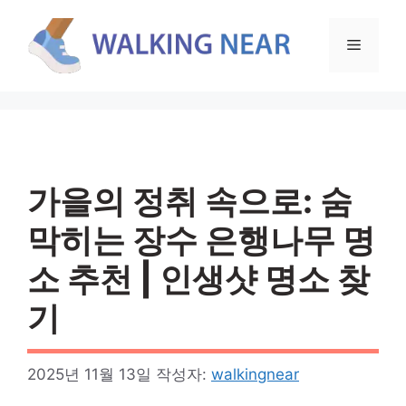
컨
텐
메
츠
로
뉴
건
너
뛰
기
가을의 정취 속으로: 숨
막히는 장수 은행나무 명
소 추천 | 인생샷 명소 찾
기
2025년 11월 13일
작성자:
walkingnear