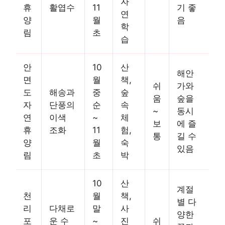
자
휴
활엽수
11
기 좋
연
양
월
음
학
림
초
습
안
10
산
해안
면
월
책,
쉬
가와
도
해송과
중
숲
움
숲을
자
단풍의
순
속
~
동시
연
이색
~
체
보
에 즐
휴
조화
11
험,
통
길 수
양
월
숙
있음
림
초
박
10
산
계절
천
월
책,
별 다
리
다채로
말
사
양한
포
운 수
~
진
쉬