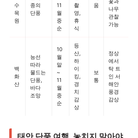
꽃과
수
종의
11
촬
움
나무
목
단풍
월
영,
관찰
원
중
휴
가능
순
식
등
10
산,
정상
능선
월
하
에서
따라
말
백
이
탁 트
물드는
~
보
화
킹,
인 서
단풍,
11
통
산
경
해안
바다
월
치
풍경
조망
중
감
감상
순
상
태안 단풍 여행, 놓치지 말아야