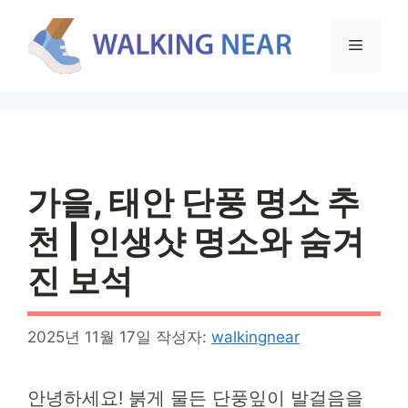
컨
텐
메
츠
로
뉴
건
너
뛰
기
가을, 태안 단풍 명소 추
천 | 인생샷 명소와 숨겨
진 보석
2025년 11월 17일
작성자:
walkingnear
안녕하세요! 붉게 물든 단풍잎이 발걸음을