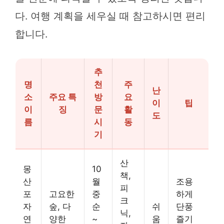
다. 여행 계획을 세우실 때 참고하시면 편리
합니다.
추
명
천
주
난
소
주요 특
방
요
이
팁
이
징
문
활
도
름
시
동
기
산
몽
10
책,
산
월
조용
피
포
고요한
중
하게
크
자
숲, 다
순
쉬
단풍
닉,
연
양한
~
움
즐기