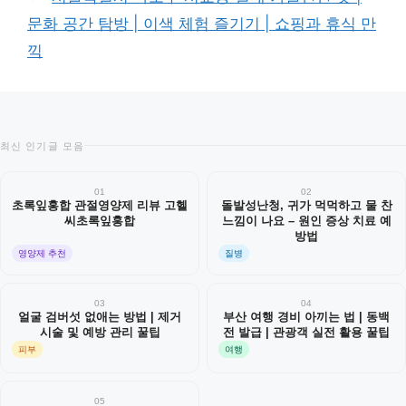
문화 공간 탐방 | 이색 체험 즐기기 | 쇼핑과 휴식 만
끽
최신 인기글 모음
01
02
초록잎홍합 관절영양제 리뷰 고헬
돌발성난청, 귀가 먹먹하고 물 찬
씨초록잎홍합
느낌이 나요 – 원인 증상 치료 예
방법
영양제 추천
질병
03
04
얼굴 검버섯 없애는 방법 | 제거
부산 여행 경비 아끼는 법 | 동백
시술 및 예방 관리 꿀팁
전 발급 | 관광객 실전 활용 꿀팁
피부
여행
05