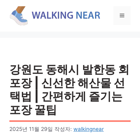
컨
텐
메
츠
로
뉴
건
너
뛰
기
강원도 동해시 발한동 회
포장 | 신선한 해산물 선
택법 | 간편하게 즐기는
포장 꿀팁
2025년 11월 29일
작성자:
walkingnear