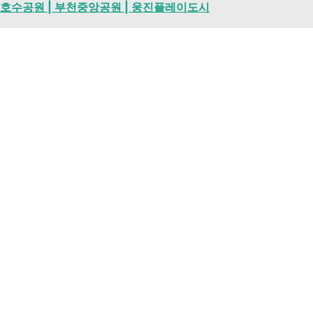
상동호수공원 | 부천중앙공원 | 웅진플레이도시