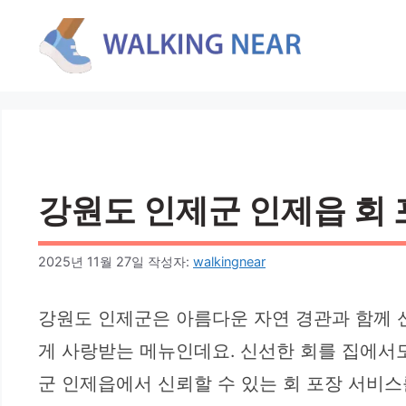
컨
텐
츠
로
건
너
뛰
기
강원도 인제군 인제읍 회 
2025년 11월 27일
작성자:
walkingnear
강원도 인제군은 아름다운 자연 경관과 함께 
게 사랑받는 메뉴인데요. 신선한 회를 집에서도
군 인제읍에서 신뢰할 수 있는 회 포장 서비스