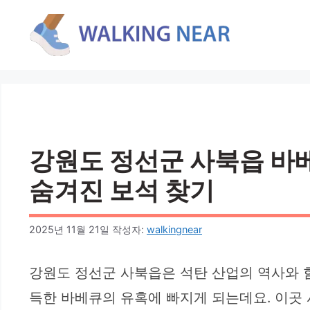
컨
텐
츠
로
건
너
뛰
기
강원도 정선군 사북읍 바베큐
숨겨진 보석 찾기
2025년 11월 21일
작성자:
walkingnear
강원도 정선군 사북읍은 석탄 산업의 역사와 함
득한 바베큐의 유혹에 빠지게 되는데요. 이곳