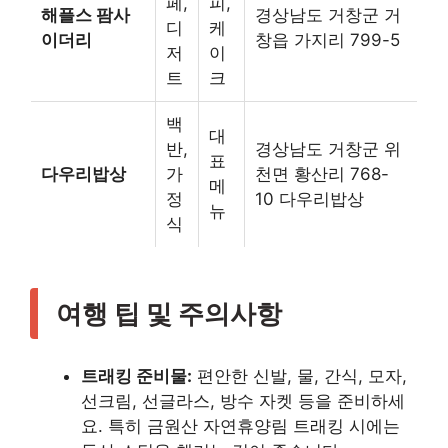
페,
피,
해플스 팜사
경상남도 거창군 거
디
케
이더리
창읍 가지리 799-5
저
이
트
크
백
대
반,
경상남도 거창군 위
표
다우리밥상
가
천면 황산리 768-
메
정
10 다우리밥상
뉴
식
여행 팁 및 주의사항
트래킹 준비물:
편안한 신발, 물, 간식, 모자,
선크림, 선글라스, 방수 자켓 등을 준비하세
요. 특히 금원산 자연휴양림 트래킹 시에는