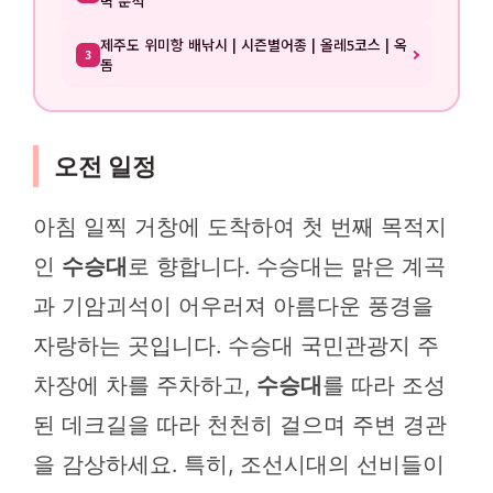
벽 분석
제주도 위미항 배낚시 | 시즌별어종 | 올레5코스 | 옥
3
돔
오전 일정
아침 일찍 거창에 도착하여 첫 번째 목적지
인
수승대
로 향합니다. 수승대는 맑은 계곡
과 기암괴석이 어우러져 아름다운 풍경을
자랑하는 곳입니다. 수승대 국민관광지 주
차장에 차를 주차하고,
수승대
를 따라 조성
된 데크길을 따라 천천히 걸으며 주변 경관
을 감상하세요. 특히, 조선시대의 선비들이