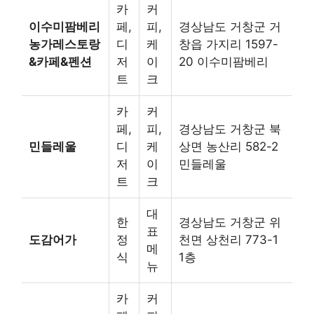
카
커
이수미팜베리
페,
피,
경상남도 거창군 거
농가레스토랑
디
케
창읍 가지리 1597-
&카페&펜션
저
이
20 이수미팜베리
트
크
카
커
페,
피,
경상남도 거창군 북
민들레울
디
케
상면 농산리 582-2
저
이
민들레울
트
크
대
한
경상남도 거창군 위
표
도감어가
정
천면 상천리 773-1
메
식
1층
뉴
카
커