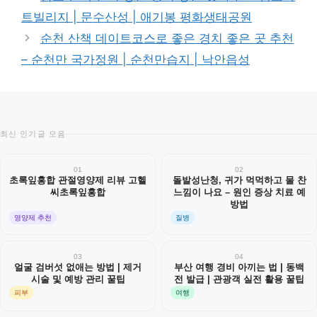
고
트빌리지 | 문수산성 | 애기봉 평화생태공원
리
순천 산책 데이트코스로 좋은 경치 좋은 곳 추천
– 순천만 국가정원 | 순천만습지 | 낙안읍성
최신 인기글 모음
01
02
초록잎홍합 관절영양제 리뷰 고헬
돌발성난청, 귀가 먹먹하고 물 찬
씨초록잎홍합
느낌이 나요 – 원인 증상 치료 예
방법
영양제 추천
질병
03
04
얼굴 검버섯 없애는 방법 | 제거
부산 여행 경비 아끼는 법 | 동백
시술 및 예방 관리 꿀팁
전 발급 | 관광객 실전 활용 꿀팁
피부
여행