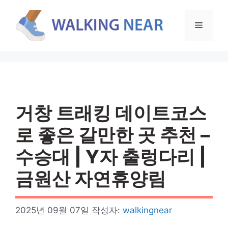
컨
텐
메
츠
로
뉴
건
너
뛰
기
거창 트래킹 데이트코스
로 좋은 갈만한 곳 추천 –
수승대 | Y자 출렁다리 |
금원산 자연휴양림
2025년 09월 07일
작성자:
walkingnear