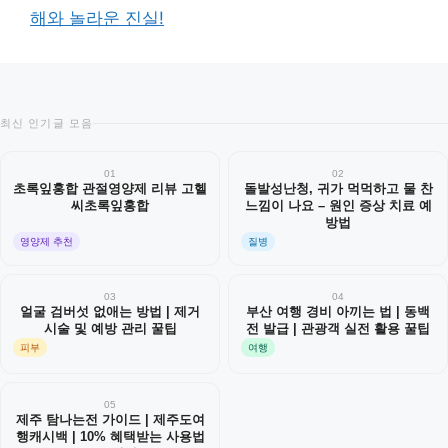
해와 놀라운 진실!
최신 인기글 모음
01
02
초록잎홍합 관절영양제 리뷰 고헬
돌발성난청, 귀가 먹먹하고 물 찬
씨초록잎홍합
느낌이 나요 – 원인 증상 치료 예
방법
영양제 추천
질병
03
04
얼굴 검버섯 없애는 방법 | 제거
부산 여행 경비 아끼는 법 | 동백
시술 및 예방 관리 꿀팁
전 발급 | 관광객 실전 활용 꿀팁
피부
여행
05
제주 탐나는전 가이드 | 제주도여
행캐시백 | 10% 혜택받는 사용법