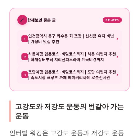
🔗
함께보면 좋은 글
RELATED
인천광역시 동구 화수동 회 포장 | 신선함 유지 비법
1
| 가성비 맛집 추천
하동여행 입문코스~비밀코스까지 | 하동 여행지 추천
2
| 화개장터부터 지리산파노라마 계곡비경까지
포항여행 입문코스~비밀코스까지 | 포항 여행지 추천
3
| 죽도시장 크루즈 까페 베이커리까페 로봇전시관
고강도와 저강도 운동의 번갈아 가는
운동
인터벌 워킹은 고강도 운동과 저강도 운동