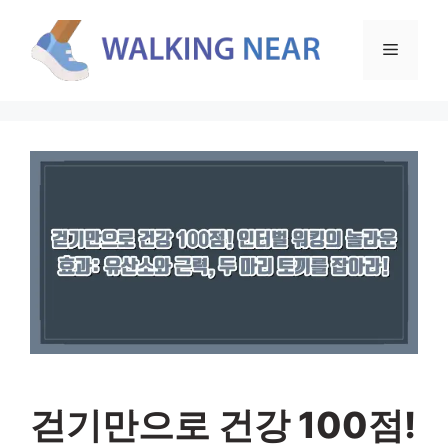
컨
텐
메
츠
로
뉴
건
너
뛰
기
걷기만으로 건강 100점!