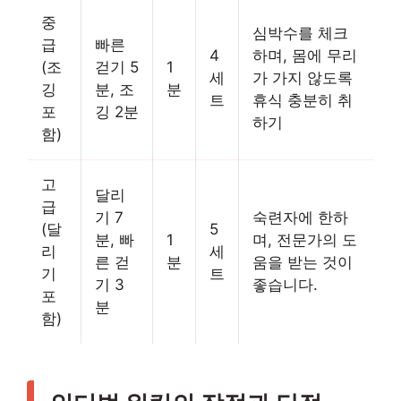
중
심박수를 체크
급
빠른
4
하며, 몸에 무리
(조
걷기 5
1
세
가 가지 않도록
깅
분, 조
분
트
휴식 충분히 취
포
깅 2분
하기
함)
고
달리
급
기 7
숙련자에 한하
(달
5
분, 빠
1
며, 전문가의 도
리
세
른 걷
분
움을 받는 것이
기
트
기 3
좋습니다.
포
분
함)