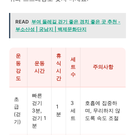
READ
부여 둘레길 걷기 좋은 경치 좋은 곳 추천 -
부소산성 | 궁남지 | 백제문화단지
운
휴
세
동
운동
식
트
주의사항
강
시간
시
수
도
간
빠른
초
걷기
3
호흡에 집중하
급
1
3분,
세
며, 무리하지 않
(걷
분
걷기 1
트
도록 속도 조절
기)
분