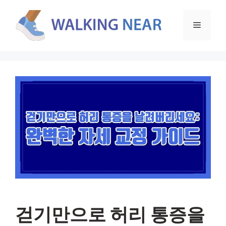
컨
텐
메
츠
로
뉴
건
너
뛰
기
걷기만으로 허리 통증을