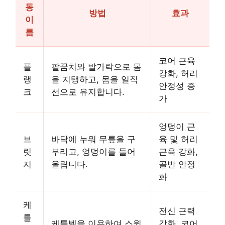
동
방법
효과
이
름
코어 근육
플
팔꿈치와 발가락으로 몸
강화, 허리
랭
을 지탱하고, 몸을 일직
안정성 증
크
선으로 유지합니다.
가
엉덩이 근
브
바닥에 누워 무릎을 구
육 및 허리
릿
부리고, 엉덩이를 들어
근육 강화,
지
올립니다.
골반 안정
화
케
전신 근력
틀
케틀벨을 이용하여 스윙
강화, 코어