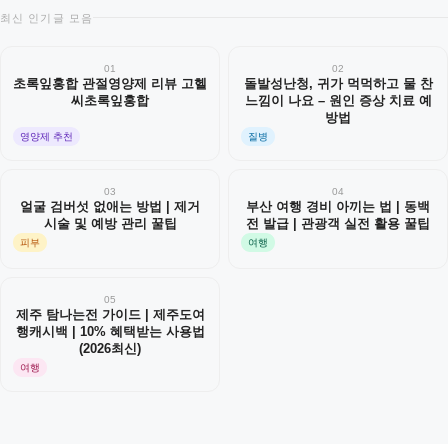
최신 인기글 모음
01
02
초록잎홍합 관절영양제 리뷰 고헬
돌발성난청, 귀가 먹먹하고 물 찬
씨초록잎홍합
느낌이 나요 – 원인 증상 치료 예
방법
영양제 추천
질병
03
04
얼굴 검버섯 없애는 방법 | 제거
부산 여행 경비 아끼는 법 | 동백
시술 및 예방 관리 꿀팁
전 발급 | 관광객 실전 활용 꿀팁
피부
여행
05
제주 탐나는전 가이드 | 제주도여
행캐시백 | 10% 혜택받는 사용법
(2026최신)
여행