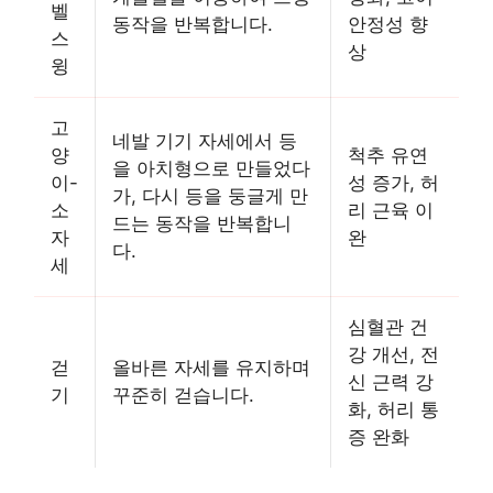
벨
동작을 반복합니다.
안정성 향
스
상
윙
고
네발 기기 자세에서 등
양
척추 유연
을 아치형으로 만들었다
이-
성 증가, 허
가, 다시 등을 둥글게 만
소
리 근육 이
드는 동작을 반복합니
자
완
다.
세
심혈관 건
강 개선, 전
걷
올바른 자세를 유지하며
신 근력 강
기
꾸준히 걷습니다.
화, 허리 통
증 완화