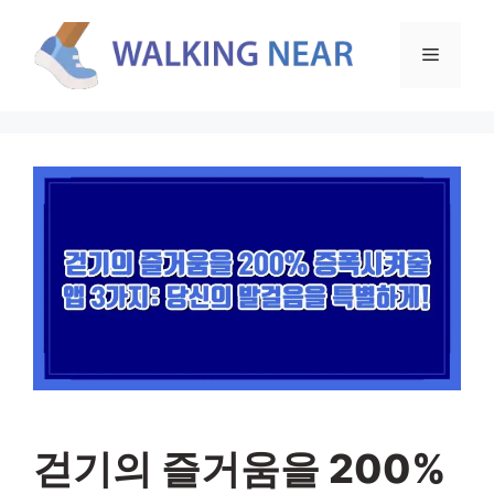
컨
텐
메
츠
로
뉴
건
너
뛰
기
걷기의 즐거움을 200%