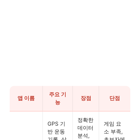
주요 기
앱 이름
장점
단점
능
정확한
GPS 기
게임 요
데이터
반 운동
소 부족,
분석,
기록, 상
초보자에