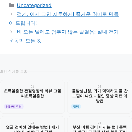
카
Uncategorized
테
걷기, 이제 그만 지루하게! 즐거운 취미로 만들
고
어 드립니다!
리
비 오는 날에도 멈추지 않는 발걸음: 실내 걷기
운동의 모든 것
최신 인기글 모음
01
02
초록잎홍합 관절영양제 리뷰 고헬
돌발성난청, 귀가 먹먹하고 물 찬
씨초록잎홍합
느낌이 나요 – 원인 증상 치료 예
방법
영양제 추천
질병
03
04
얼굴 검버섯 없애는 방법 | 제거
부산 여행 경비 아끼는 법 | 동백