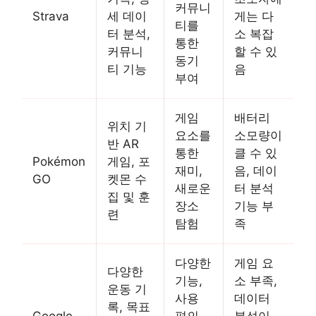
커뮤니
Strava
세 데이
게는 다
티를
터 분석,
소 복잡
통한
커뮤니
할 수 있
동기
티 기능
음
부여
게임
배터리
위치 기
요소를
소모량이
반 AR
통한
클 수 있
Pokémon
게임, 포
재미,
음, 데이
GO
켓몬 수
새로운
터 분석
집 및 훈
장소
기능 부
련
탐험
족
다양한
게임 요
다양한
기능,
소 부족,
운동 기
사용
데이터
록, 목표