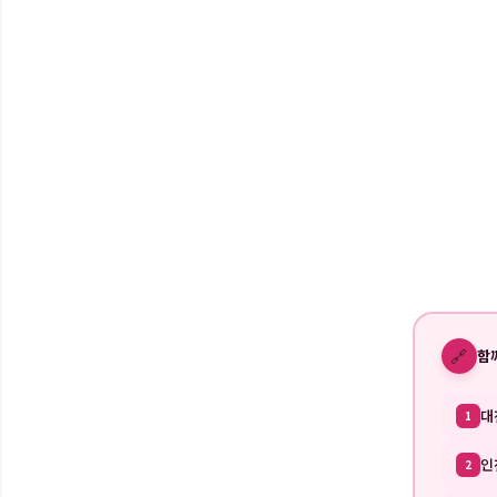
🔗
함
대
1
인
2