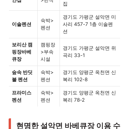
얀집
>한식
집
경기도 가평군 설악면 미
숙박>
이솔펜션
사리 457-7 1층 이솔펜
펜션
션
보리산 캠
캠핑장
경기도 가평군 설악면 위
핑장바베
>부속
곡리 33-1
큐장
시설
숲속 반딧
숙박>
경기도 양평군 옥천면 신
불 펜션
펜션
복리 102-8
프라미스
숙박>
경기도 양평군 옥천면 신
펜션
펜션
복리 78-2
현명한 설악면 바베큐장 이용 수