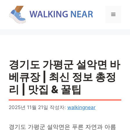
컨
텐
메
츠
로
뉴
건
너
뛰
기
경기도 가평군 설악면 바
베큐장 | 최신 정보 총정
리 | 맛집 & 꿀팁
2025년 11월 21일
작성자:
walkingnear
경기도 가평군 설악면은 푸른 자연과 아름