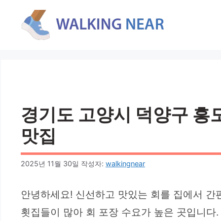
컨
텐
츠
로
건
너
뛰
기
경기도 고양시 덕양구 흥도동
맛집
2025년 11월 30일
작성자:
walkingnear
안녕하세요! 신선하고 맛있는 회를 집에서 간
횟집들이 많아 회 포장 수요가 높은 곳입니다.