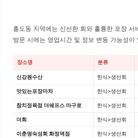
흥도동 지역에는 신선한 회와 훌륭한 포장 서비
방문 시에는 영업시간 및 정보 변동 가능성이 
장소명
분류
신강원수산
한식>생선회
맛있는포장마차
한식>생선회
참치정육점 더쉐프스 마구로
한식>생선회
더회
한식>생선회
이춘명숙성회 화정역점
한식>생선회