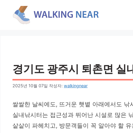
컨
텐
츠
로
건
너
뛰
기
경기도 광주시 퇴촌면 실내
2025년 10월 07일
작성자:
walkingnear
쌀쌀한 날씨에도, 뜨거운 햇볕 아래에서도 낚
실내낚시터는 접근성과 뛰어난 시설로 많은 
샅샅이 파헤치고, 방문객들이 꼭 알아야 할 