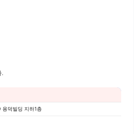
.
9 용덕빌딩 지하1층