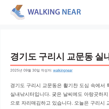
컨
텐
츠
로
건
너
뛰
기
경기도 구리시 교문동 실내낚
2025년 09월 30일
작성자:
walkingnear
경기도 구리시 교문동은 활기찬 도심 속에서 
실내낚시터입니다. 궂은 날씨에도 아랑곳하지 
으로 자리매김하고 있습니다. 오늘은 구리시 