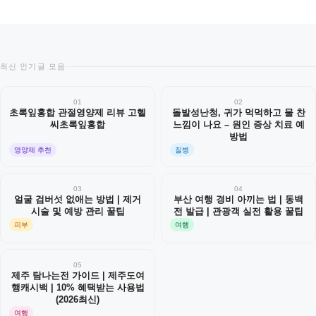
최신 인기글 모음
01
02
초록잎홍합 관절영양제 리뷰 고헬
돌발성난청, 귀가 먹먹하고 물 찬
씨초록잎홍합
느낌이 나요 – 원인 증상 치료 예
방법
영양제 추천
질병
03
04
얼굴 검버섯 없애는 방법 | 제거
부산 여행 경비 아끼는 법 | 동백
시술 및 예방 관리 꿀팁
전 발급 | 관광객 실전 활용 꿀팁
피부
여행
05
제주 탐나는전 가이드 | 제주도여
행캐시백 | 10% 혜택받는 사용법
(2026최신)
여행