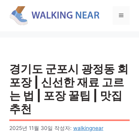
컨
텐
메
츠
로
뉴
건
너
뛰
기
경기도 군포시 광정동 회
포장 | 신선한 재료 고르
는 법 | 포장 꿀팁 | 맛집
추천
2025년 11월 30일
작성자:
walkingnear