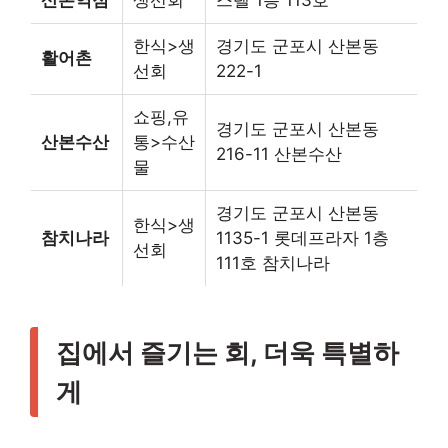
산본역점
생선회
스텔 1층 113호
한식>생
경기도 군포시 산본동
활어촌
선회
222-1
쇼핑,유
경기도 군포시 산본동
산본수산
통>수산
216-11 산본수산
물
경기도 군포시 산본동
한식>생
참치나라
1135-1 롯데프라자 1층
선회
111호 참치나라
집에서 즐기는 회, 더욱 특별하
게