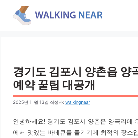
컨
텐
츠
로
건
너
뛰
기
경기도 김포시 양촌읍 양곡리
예약 꿀팁 대공개
2025년 11월 13일
작성자:
walkingnear
안녕하세요! 경기도 김포시 양촌읍 양곡리에 위
에서 맛있는 바베큐를 즐기기에 최적의 장소입니