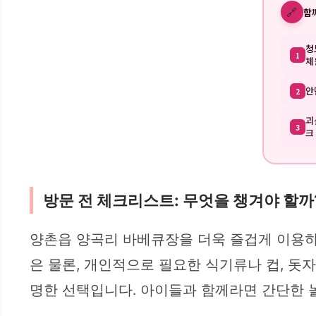
🔗
함
청
1
체
안
2
괴
3
크
방문 전 체크리스트: 무엇을 챙겨야 할까
양촌읍 양곡리 바베큐장을 더욱 즐겁게 이용하기
은 물론, 개인적으로 필요한 식기류나 컵, 돗자
명한 선택입니다. 아이들과 함께라면 간단한 