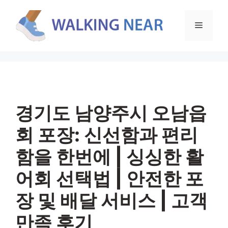
컨
텐
메
츠
로
뉴
건
너
뛰
기
경기도 남양주시 오남읍
회 포장: 신선함과 편리
함을 한번에 | 싱싱한 활
어회 선택법 | 안전한 포
장 및 배달 서비스 | 고객
만족 후기