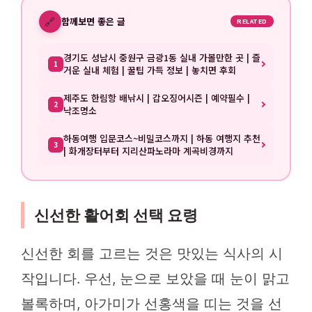
🔗
함께보면 좋은 글
RELATED
경기도 성남시 중원구 금광1동 실내 가볼만한 곳 | 즐
1
거운 실내 체험 | 꿀팁 가득 정보 | 놓치면 후회
제주도 한림항 배낚시 | 갑오징어시즌 | 예약필수 |
2
낙조명소
하동여행 입문코스~비밀코스까지 | 하동 여행지 추천
3
| 화개장터부터 지리산파노라마 계곡비경까지
신선한 활어회 선택 요령
신선한 회를 고르는 것은 맛있는 식사의 시
작입니다. 우선, 눈으로 보았을 때 눈이 맑고
볼록하며, 아가미가 선홍색을 띠는 것을 선