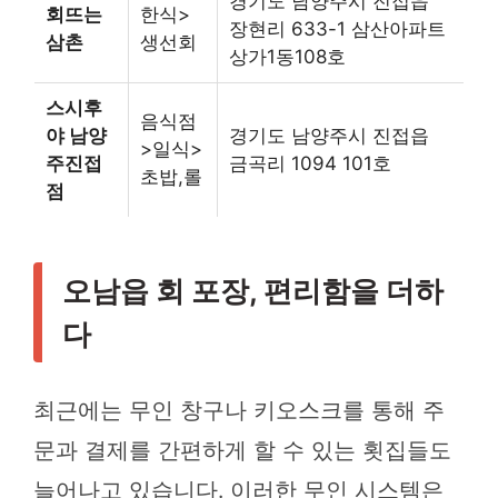
경기도 남양주시 진접읍
회뜨는
한식>
장현리 633-1 삼산아파트
삼촌
생선회
상가1동108호
스시후
음식점
야 남양
경기도 남양주시 진접읍
>일식>
주진접
금곡리 1094 101호
초밥,롤
점
오남읍 회 포장, 편리함을 더하
다
최근에는 무인 창구나 키오스크를 통해 주
문과 결제를 간편하게 할 수 있는 횟집들도
늘어나고 있습니다. 이러한 무인 시스템은