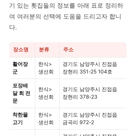
기 있는 횟집들의 정보를 아래 표로 정리하
여 여러분의 선택에 도움을 드리고자 합니
다.
장소명
분류
주소
활어장
한식>
경기도 남양주시 진접읍
군
생선회
장현리 351-25 104호
포장배
한식>
경기도 남양주시 진접읍
달 회 전
생선회
장현리 378-23
문
착한물
한식>
경기도 남양주시 진접읍
고기
생선회
금곡리 972-2