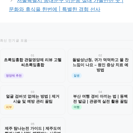
서울특별시 동대문구 이문동 실내 가볼만한 곳 |
문화와 휴식을 한번에 | 특별한 경험 선사
최신 인기글 모음
01
02
초록잎홍합 관절영양제 리뷰 고헬
돌발성난청, 귀가 먹먹하고 물 찬
씨초록잎홍합
느낌이 나요 – 원인 증상 치료 예
방법
영양제 추천
질병
03
04
얼굴 검버섯 없애는 방법 | 제거
부산 여행 경비 아끼는 법 | 동백
시술 및 예방 관리 꿀팁
전 발급 | 관광객 실전 활용 꿀팁
피부
여행
05
제주 탐나는전 가이드 | 제주도여