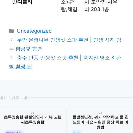
반디블리
소>관
시 조안면 시우
람,체험
리 203 1층
카
Uncategorized
테
무안 은행나무 인생샷 스팟 추천 | 인생 사진 담
고
는 황금빛 향연
리
충주 단풍 인생샷 스팟 추천 | 숨겨진 명소 & 완
벽 촬영 팁
최신 인기글 모음
01
02
초록잎홍합 관절영양제 리뷰 고헬
돌발성난청, 귀가 먹먹하고 물 찬
씨초록잎홍합
느낌이 나요 – 원인 증상 치료 예
방법
영양제 추천
질병