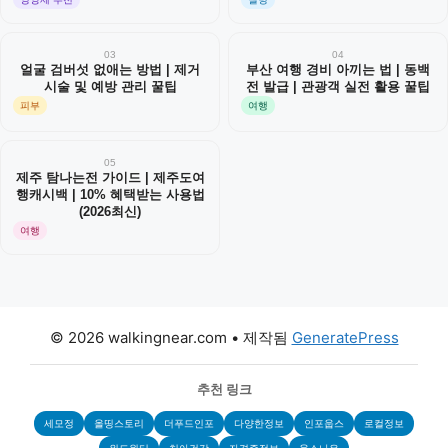
03
04
얼굴 검버섯 없애는 방법 | 제거
부산 여행 경비 아끼는 법 | 동백
시술 및 예방 관리 꿀팁
전 발급 | 관광객 실전 활용 꿀팁
피부
여행
05
제주 탐나는전 가이드 | 제주도여
행캐시백 | 10% 혜택받는 사용법
(2026최신)
여행
© 2026 walkingnear.com
• 제작됨
GeneratePress
추천 링크
세모정
올띵스토리
더푸드인포
다양한정보
인포웁스
로컬정보
위드윈터
치아건강
자격증정보
웁스나우