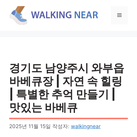
컨
텐
메
츠
로
뉴
건
너
뛰
기
경기도 남양주시 와부읍
바베큐장 | 자연 속 힐링
| 특별한 추억 만들기 |
맛있는 바베큐
2025년 11월 15일
작성자:
walkingnear