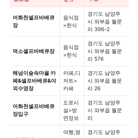
경기도 남양주
어화천셀프바베큐
음식점
시 와부읍 월문
장
>한식
리 396-2
경기도 남양주
음식점
덕소셀프바베큐장
시 와부읍 월문
>한식
리 576
해넘이숲속마을 카
카페,디
경기도 남양주
페&셀프바베큐&야
저트>
시 와부읍 월문
외수영장
카페
리 26
도로시
경기도 남양주
어화천셀프바베큐
설>방
시 와부읍 월문
장입구
면정보
리
여행,명
경기도 남양주