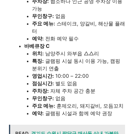
주차장:
협소하나 인근 공영 주차장 이용
가능
무인창구:
없음
주요 메뉴:
스테이크, 양갈비, 해산물 플래
터
예약:
전화 예약 필수
바베큐장 C
위치:
남양주시 와부읍 △△리
특징:
글램핑 시설 동시 이용 가능, 캠핑
분위기 연출
영업시간:
10:00 – 22:00
점심시간:
별도 없음
주차장:
자체 주차 공간 충분
무인창구:
없음
주요 메뉴:
훈제오리, 돼지갈비, 모듬꼬치
예약:
글램핑 시설과 함께 예약 권장
READ
경기도 수원시 팔달구 매산동 실내 가볼만