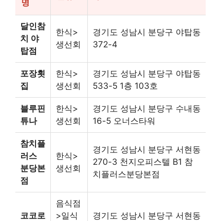
명
달인참
한식>
경기도 성남시 분당구 야탑동
치 야
생선회
372-4
탑점
포장횟
한식>
경기도 성남시 분당구 야탑동
집
생선회
533-5 1층 103호
블루핀
한식>
경기도 성남시 분당구 수내동
튜나
생선회
16-5 오너스타워
참치플
경기도 성남시 분당구 서현동
러스
한식>
270-3 천지오피스텔 B1 참
분당본
생선회
치플러스분당본점
점
음식점
코코로
>일식
경기도 성남시 분당구 서현동