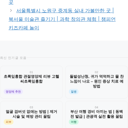
곳
서울특별시 노원구 중계동 실내 가볼만한 곳 |
북서울 미술관 즐기기 | 과학 창의관 체험 | 챔피언
키즈카페 놀이
최신 인기글 모음
01
02
초록잎홍합 관절영양제 리뷰 고헬
돌발성난청, 귀가 먹먹하고 물 찬
씨초록잎홍합
느낌이 나요 – 원인 증상 치료 예
방법
영양제 추천
질병
03
04
얼굴 검버섯 없애는 방법 | 제거
부산 여행 경비 아끼는 법 | 동백
시술 및 예방 관리 꿀팁
전 발급 | 관광객 실전 활용 꿀팁
피부
여행