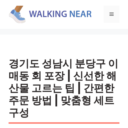
컨
텐
메
츠
로
뉴
건
너
뛰
기
경기도 성남시 분당구 이
매동 회 포장 | 신선한 해
산물 고르는 팁 | 간편한
주문 방법 | 맞춤형 세트
구성