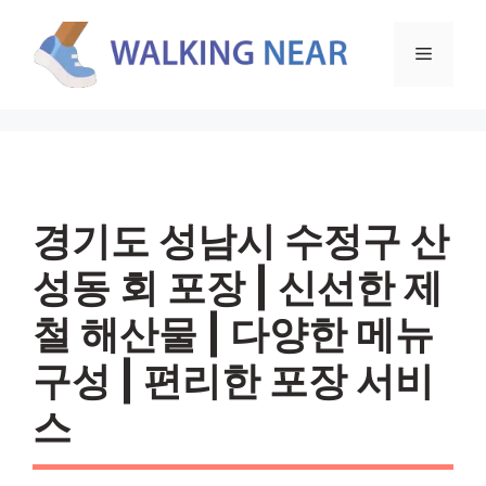
컨
텐
메
츠
로
뉴
건
너
뛰
기
경기도 성남시 수정구 산
성동 회 포장 | 신선한 제
철 해산물 | 다양한 메뉴
구성 | 편리한 포장 서비
스