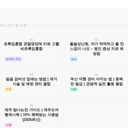
최신 인기글 모음
01
02
초록잎홍합 관절영양제 리뷰 고헬
돌발성난청, 귀가 먹먹하고 물 찬
씨초록잎홍합
느낌이 나요 – 원인 증상 치료 예
방법
영양제 추천
질병
03
04
얼굴 검버섯 없애는 방법 | 제거
부산 여행 경비 아끼는 법 | 동백
시술 및 예방 관리 꿀팁
전 발급 | 관광객 실전 활용 꿀팁
피부
여행
05
제주 탐나는전 가이드 | 제주도여
행캐시백 | 10% 혜택받는 사용법
(2026최신)
여행