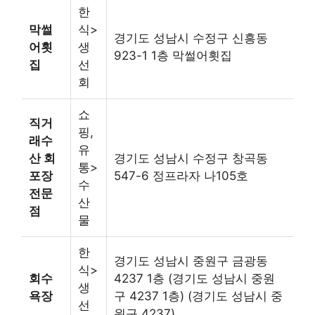
한
막썰
식>
경기도 성남시 수정구 신흥동
어횟
생
923-1 1층 막썰어횟집
집
선
회
쇼
직거
핑,
래수
유
산 회
경기도 성남시 수정구 창곡동
통>
포장
547-6 정프라자 나105호
수
전문
산
점
물
한
경기도 성남시 중원구 금광동
식>
회수
4237 1층 (경기도 성남시 중원
생
욕장
구 4237 1층) (경기도 성남시 중
선
원구 4237)