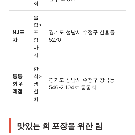
회
술
집>
NJ포
포
경기도 성남시 수정구 신흥동
차
장
5270
마
차
한
통통
식>
경기도 성남시 수정구 창곡동
회 위
생
546-2 104호 통통회
례점
선
회
맛있는 회 포장을 위한 팁