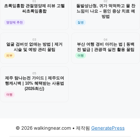
01
02
초록잎홍합 관절영양제 리뷰 고헬
돌발성난청, 귀가 먹먹하고 물 찬
씨초록잎홍합
느낌이 나요 – 원인 증상 치료 예
방법
영양제 추천
질병
03
04
얼굴 검버섯 없애는 방법 | 제거
부산 여행 경비 아끼는 법 | 동백
시술 및 예방 관리 꿀팁
전 발급 | 관광객 실전 활용 꿀팁
피부
여행
05
제주 탐나는전 가이드 | 제주도여
행캐시백 | 10% 혜택받는 사용법
(2026최신)
여행
© 2026 walkingnear.com
• 제작됨
GeneratePress