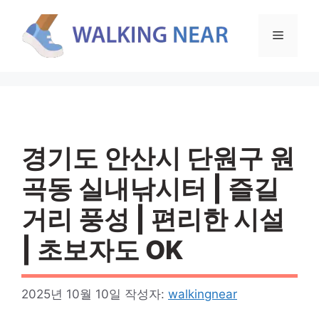
컨
텐
메
츠
로
뉴
건
너
뛰
기
경기도 안산시 단원구 원
곡동 실내낚시터 | 즐길
거리 풍성 | 편리한 시설
| 초보자도 OK
2025년 10월 10일
작성자:
walkingnear