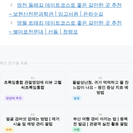
테
영천 둘레길 데이트코스로 좋은 갈만한 곳 추천
고
– 보현산천문과학관 | 임고서원 | 은하수길
리
영월 트래킹 데이트코스로 좋은 갈만한 곳 추천
– 별마로천문대 | 선돌 | 청령포
최신 인기글 모음
01
02
초록잎홍합 관절영양제 리뷰 고헬
돌발성난청, 귀가 먹먹하고 물 찬
씨초록잎홍합
느낌이 나요 – 원인 증상 치료 예
방법
영양제 추천
질병
03
04
얼굴 검버섯 없애는 방법 | 제거
부산 여행 경비 아끼는 법 | 동백
시술 및 예방 관리 꿀팁
전 발급 | 관광객 실전 활용 꿀팁
피부
여행