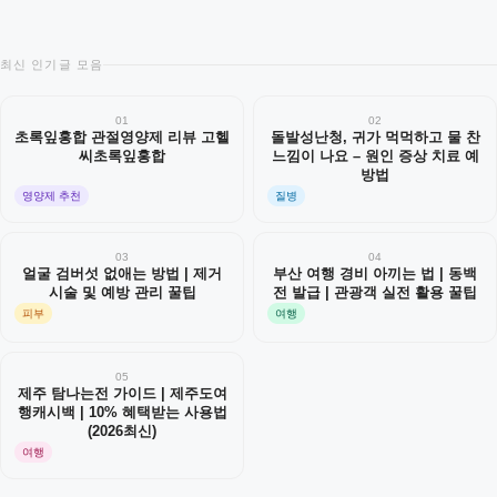
최신 인기글 모음
01
02
초록잎홍합 관절영양제 리뷰 고헬
돌발성난청, 귀가 먹먹하고 물 찬
씨초록잎홍합
느낌이 나요 – 원인 증상 치료 예
방법
영양제 추천
질병
03
04
얼굴 검버섯 없애는 방법 | 제거
부산 여행 경비 아끼는 법 | 동백
시술 및 예방 관리 꿀팁
전 발급 | 관광객 실전 활용 꿀팁
피부
여행
05
제주 탐나는전 가이드 | 제주도여
행캐시백 | 10% 혜택받는 사용법
(2026최신)
여행