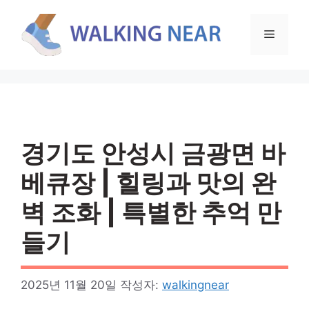
컨
텐
메
츠
로
뉴
건
너
뛰
기
경기도 안성시 금광면 바
베큐장 | 힐링과 맛의 완
벽 조화 | 특별한 추억 만
들기
2025년 11월 20일
작성자:
walkingnear