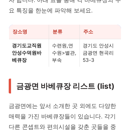
자 합니다. 아래 표를 통해 각 바베큐장의 주
요 특징을 한눈에 파악해 보세요.
장소명
분류
주소
경기도교직원
수련원,연
경기도 안성시
안성수덕원바
수원>별관,
금광면 현곡리
베큐장
부속
53-3
금광면 바베큐장 리스트 (list)
금광면에는 앞서 소개한 곳 외에도 다양한
매력을 가진 바베큐장들이 있습니다. 각기
다른 콘셉트와 편의시설을 갖춘 곳들을 중