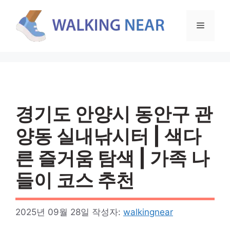
컨
텐
메
츠
로
뉴
건
너
뛰
기
경기도 안양시 동안구 관
양동 실내낚시터 | 색다
른 즐거움 탐색 | 가족 나
들이 코스 추천
2025년 09월 28일
작성자:
walkingnear