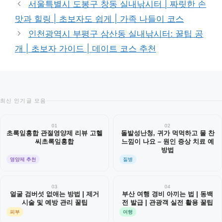
서울특별시 도봉구 창동 실내낚시터 | 짜릿한 손
고
맛과 힐링 | 초보자도 쉽게 | 가족 나들이 코스
리
인천광역시 부평구 삼산동 실내낚시터: 꿀팁 공
개 | 초보자 가이드 | 데이트 코스 추천
최신 인기글 모음
01
02
초록잎홍합 관절영양제 리뷰 고헬
돌발성난청, 귀가 먹먹하고 물 찬
씨초록잎홍합
느낌이 나요 – 원인 증상 치료 예
방법
영양제 추천
질병
03
04
얼굴 검버섯 없애는 방법 | 제거
부산 여행 경비 아끼는 법 | 동백
시술 및 예방 관리 꿀팁
전 발급 | 관광객 실전 활용 꿀팁
피부
여행