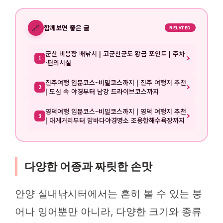
🔗
함께보면 좋은 글
RELATED
군산 비응항 배낚시 | 고군산군도 황금 포인트 | 주차
1
·편의시설
진주여행 입문코스~비밀코스까지 | 진주 여행지 추천
2
| 도심 속 야경부터 남강 드라이브코스까지
영덕여행 입문코스~비밀코스까지 | 영덕 여행지 추천
3
| 대게거리부터 밤바다야경명소 조용한해수욕장까지
다양한 어종과 짜릿한 손맛
안양 실내낚시터에서는 흔히 볼 수 있는 붕
어나 잉어뿐만 아니라, 다양한 크기와 종류