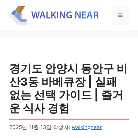
컨
텐
메
츠
로
뉴
건
너
뛰
기
경기도 안양시 동안구 비
산3동 바베큐장 | 실패
없는 선택 가이드 | 즐거
운 식사 경험
2025년 11월 13일
작성자:
walkingnear