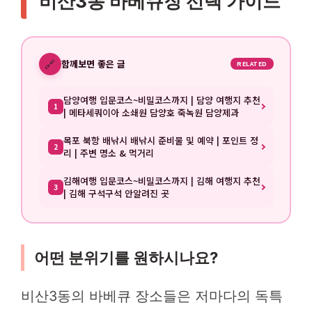
비산3동 바베큐장 선택 가이드
🔗
함께보면 좋은 글
RELATED
담양여행 입문코스~비밀코스까지 | 담양 여행지 추천
1
| 메타세쿼이아 소쇄원 담양호 죽녹원 담양제과
목포 북항 배낚시 배낚시 준비물 및 예약 | 포인트 정
2
리 | 주변 명소 & 먹거리
김해여행 입문코스~비밀코스까지 | 김해 여행지 추천
3
| 김해 구석구석 안알려진 곳
어떤 분위기를 원하시나요?
비산3동의 바베큐 장소들은 저마다의 독특