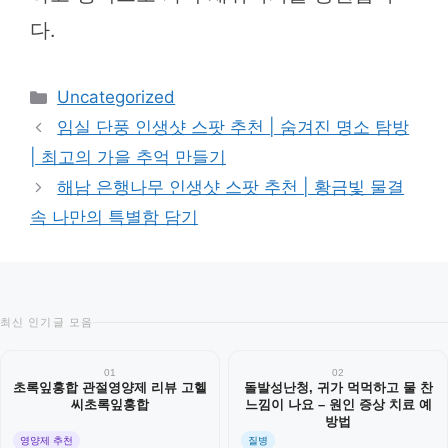
다.
카
Uncategorized
테
임실 단풍 인생샷 스팟 추천 | 숨겨진 명소 탐방
고
| 최고의 가을 추억 만들기
리
해남 은행나무 인생샷 스팟 추천 | 황금빛 물결
속 나만의 특별함 담기
최신 인기글 모음
01
02
초록잎홍합 관절영양제 리뷰 고헬
돌발성난청, 귀가 먹먹하고 물 찬
씨초록잎홍합
느낌이 나요 – 원인 증상 치료 예
방법
영양제 추천
질병