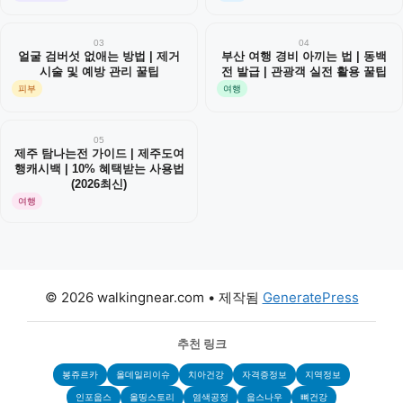
03
04
얼굴 검버섯 없애는 방법 | 제거
부산 여행 경비 아끼는 법 | 동백
시술 및 예방 관리 꿀팁
전 발급 | 관광객 실전 활용 꿀팁
피부
여행
05
제주 탐나는전 가이드 | 제주도여
행캐시백 | 10% 혜택받는 사용법
(2026최신)
여행
© 2026 walkingnear.com
• 제작됨
GeneratePress
추천 링크
봉쥬르카
올데일리이슈
치아건강
자격증정보
지역정보
인포웁스
올띵스토리
염색공정
웁스나우
뼈건강