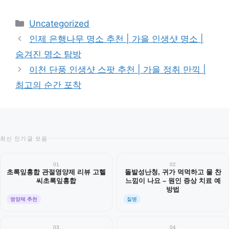
카
Uncategorized
테
인제 은행나무 명소 추천 | 가을 인생샷 명소 |
고
숨겨진 명소 탐방
리
이천 단풍 인생샷 스팟 추천 | 가을 정취 만끽 |
최고의 순간 포착
최신 인기글 모음
01
02
초록잎홍합 관절영양제 리뷰 고헬
돌발성난청, 귀가 먹먹하고 물 찬
씨초록잎홍합
느낌이 나요 – 원인 증상 치료 예
방법
영양제 추천
질병
03
04