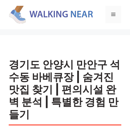
컨
텐
메
츠
로
뉴
건
너
뛰
기
경기도 안양시 만안구 석
수동 바베큐장 | 숨겨진
맛집 찾기 | 편의시설 완
벽 분석 | 특별한 경험 만
들기