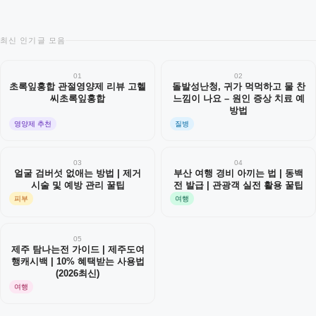
최신 인기글 모음
01
02
초록잎홍합 관절영양제 리뷰 고헬
돌발성난청, 귀가 먹먹하고 물 찬
씨초록잎홍합
느낌이 나요 – 원인 증상 치료 예
방법
영양제 추천
질병
03
04
얼굴 검버섯 없애는 방법 | 제거
부산 여행 경비 아끼는 법 | 동백
시술 및 예방 관리 꿀팁
전 발급 | 관광객 실전 활용 꿀팁
피부
여행
05
제주 탐나는전 가이드 | 제주도여
행캐시백 | 10% 혜택받는 사용법
(2026최신)
여행