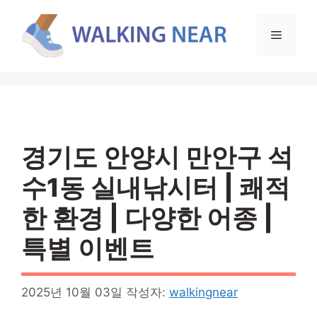
컨
텐
메
츠
로
뉴
건
너
뛰
기
경기도 안양시 만안구 석
수1동 실내낚시터 | 쾌적
한 환경 | 다양한 어종 |
특별 이벤트
2025년 10월 03일
작성자:
walkingnear