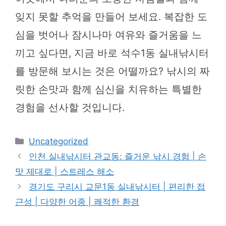
잊지 못할 추억을 만들어 보세요. 복잡한 도
심을 벗어나 잠시나마 여유와 즐거움을 느
끼고 싶다면, 지금 바로 석수1동 실내낚시터
를 방문해 보시는 것은 어떨까요? 낚시의 짜
릿한 손맛과 함께 심신을 치유하는 특별한
경험을 선사할 것입니다.
카
Uncategorized
테
인천 실내낚시터 관교동: 즐거운 낚시 경험 | 손
고
맛 제대로 | 스트레스 해소
리
경기도 구리시 교문1동 실내낚시터 | 편리한 접
근성 | 다양한 어종 | 쾌적한 환경