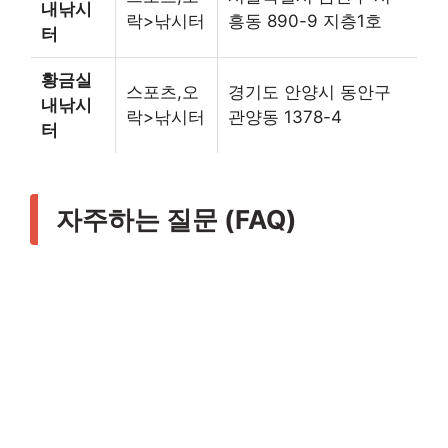
내낚시
락>낚시터
흥동 890-9 지층1호
터
황금실
스포츠,오
경기도 안양시 동안구
내낚시
락>낚시터
관양동 1378-4
터
자주하는 질문 (FAQ)