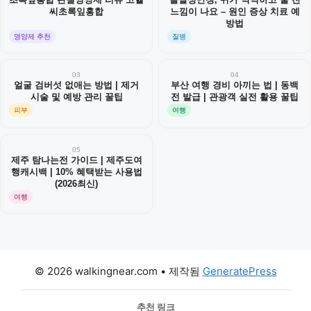
초록잎홍합 관절영양제 리뷰 고헬
돌발성난청, 귀가 먹먹하고 물 찬
씨초록잎홍합
느낌이 나요 – 원인 증상 치료 예
방법
영양제 추천
질병
03
04
얼굴 검버섯 없애는 방법 | 제거
부산 여행 경비 아끼는 법 | 동백
시술 및 예방 관리 꿀팁
전 발급 | 관광객 실전 활용 꿀팁
피부
여행
05
제주 탐나는전 가이드 | 제주도여
행캐시백 | 10% 혜택받는 사용법
(2026최신)
여행
© 2026 walkingnear.com
• 제작됨
GeneratePress
추천 링크