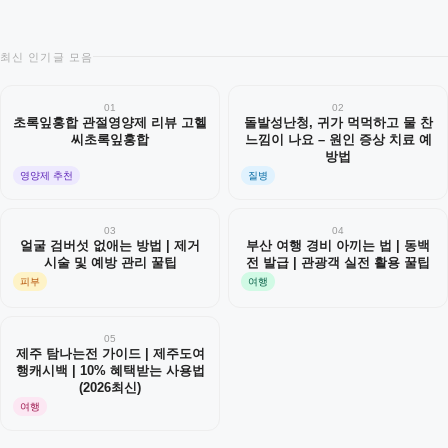
최신 인기글 모음
01
02
초록잎홍합 관절영양제 리뷰 고헬
돌발성난청, 귀가 먹먹하고 물 찬
씨초록잎홍합
느낌이 나요 – 원인 증상 치료 예
방법
영양제 추천
질병
03
04
얼굴 검버섯 없애는 방법 | 제거
부산 여행 경비 아끼는 법 | 동백
시술 및 예방 관리 꿀팁
전 발급 | 관광객 실전 활용 꿀팁
피부
여행
05
제주 탐나는전 가이드 | 제주도여
행캐시백 | 10% 혜택받는 사용법
(2026최신)
여행