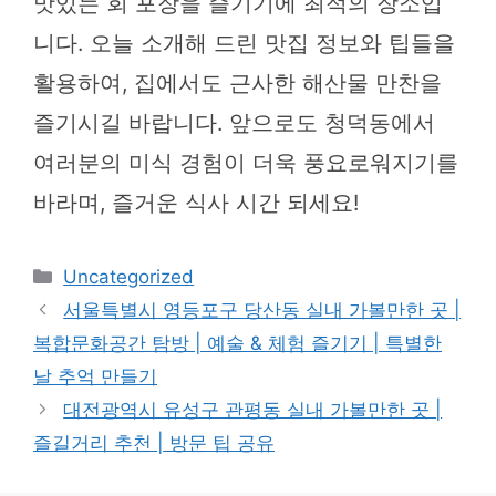
맛있는 회 포장을 즐기기에 최적의 장소입
니다. 오늘 소개해 드린 맛집 정보와 팁들을
활용하여, 집에서도 근사한 해산물 만찬을
즐기시길 바랍니다. 앞으로도 청덕동에서
여러분의 미식 경험이 더욱 풍요로워지기를
바라며, 즐거운 식사 시간 되세요!
카
Uncategorized
테
서울특별시 영등포구 당산동 실내 가볼만한 곳 |
고
복합문화공간 탐방 | 예술 & 체험 즐기기 | 특별한
리
날 추억 만들기
대전광역시 유성구 관평동 실내 가볼만한 곳 |
즐길거리 추천 | 방문 팁 공유