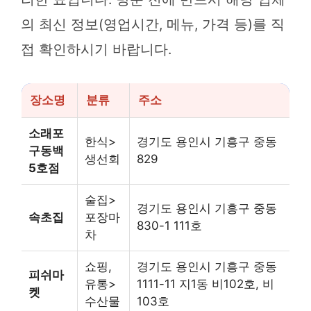
의 최신 정보(영업시간, 메뉴, 가격 등)를 직
접 확인하시기 바랍니다.
장소명
분류
주소
소래포
한식>
경기도 용인시 기흥구 중동
구동백
생선회
829
5호점
술집>
경기도 용인시 기흥구 중동
속초집
포장마
830-1 111호
차
쇼핑,
경기도 용인시 기흥구 중동
피쉬마
유통>
1111-11 지1동 비102호, 비
켓
수산물
103호