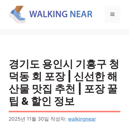
컨
텐
메
츠
로
뉴
건
너
뛰
기
경기도 용인시 기흥구 청
덕동 회 포장 | 신선한 해
산물 맛집 추천 | 포장 꿀
팁 & 할인 정보
2025년 11월 30일
작성자:
walkingnear