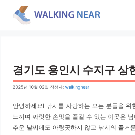
컨
텐
츠
로
건
너
뛰
기
경기도 용인시 수지구 상현
2025년 10월 02일
작성자:
walkingnear
안녕하세요! 낚시를 사랑하는 모든 분들을 위
느끼며 짜릿한 손맛을 즐길 수 있는 이곳은 
추운 날씨에도 아랑곳하지 않고 낚시의 즐거움