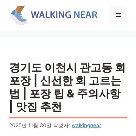
컨
텐
메
츠
로
뉴
건
너
뛰
기
경기도 이천시 관고동 회
포장 | 신선한 회 고르는
법 | 포장 팁 & 주의사항
| 맛집 추천
2025년 11월 30일
작성자:
walkingnear