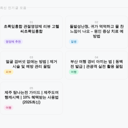
최신 인기글 모음
01
02
초록잎홍합 관절영양제 리뷰 고헬
돌발성난청, 귀가 먹먹하고 물 찬
씨초록잎홍합
느낌이 나요 – 원인 증상 치료 예
방법
영양제 추천
질병
03
04
얼굴 검버섯 없애는 방법 | 제거
부산 여행 경비 아끼는 법 | 동백
시술 및 예방 관리 꿀팁
전 발급 | 관광객 실전 활용 꿀팁
피부
여행
05
제주 탐나는전 가이드 | 제주도여
행캐시백 | 10% 혜택받는 사용법
(2026최신)
여행