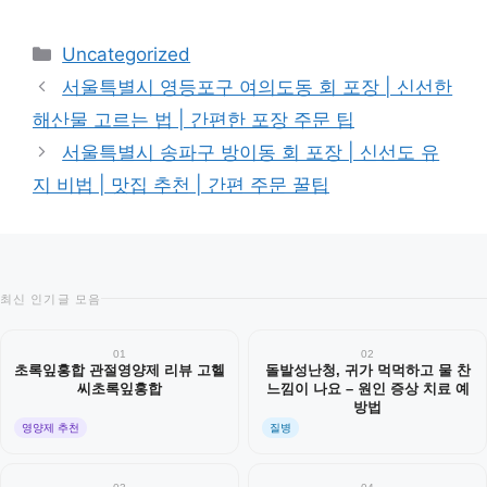
카
Uncategorized
테
서울특별시 영등포구 여의도동 회 포장 | 신선한
고
해산물 고르는 법 | 간편한 포장 주문 팁
리
서울특별시 송파구 방이동 회 포장 | 신선도 유
지 비법 | 맛집 추천 | 간편 주문 꿀팁
최신 인기글 모음
01
02
초록잎홍합 관절영양제 리뷰 고헬
돌발성난청, 귀가 먹먹하고 물 찬
씨초록잎홍합
느낌이 나요 – 원인 증상 치료 예
방법
영양제 추천
질병