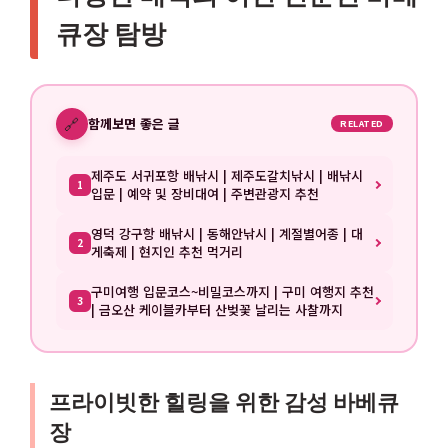
큐장 탐방
🔗
함께보면 좋은 글
RELATED
제주도 서귀포항 배낚시 | 제주도갈치낚시 | 배낚시
1
입문 | 예약 및 장비대여 | 주변관광지 추천
영덕 강구항 배낚시 | 동해안낚시 | 계절별어종 | 대
2
게축제 | 현지인 추천 먹거리
구미여행 입문코스~비밀코스까지 | 구미 여행지 추천
3
| 금오산 케이블카부터 산벚꽃 날리는 사찰까지
프라이빗한 힐링을 위한 감성 바베큐
장