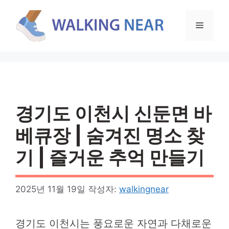
컨
텐
메
츠
로
뉴
건
너
뛰
기
경기도 이천시 신둔면 바
베큐장 | 숨겨진 명소 찾
기 | 즐거운 추억 만들기
2025년 11월 19일
작성자:
walkingnear
경기도 이천시는 풍요로운 자연과 다채로운