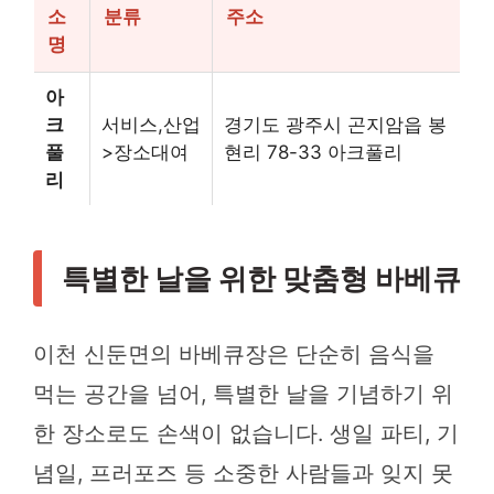
소
분류
주소
명
아
크
서비스,산업
경기도 광주시 곤지암읍 봉
풀
>장소대여
현리 78-33 아크풀리
리
특별한 날을 위한 맞춤형 바베큐
이천 신둔면의 바베큐장은 단순히 음식을
먹는 공간을 넘어, 특별한 날을 기념하기 위
한 장소로도 손색이 없습니다. 생일 파티, 기
념일, 프러포즈 등 소중한 사람들과 잊지 못