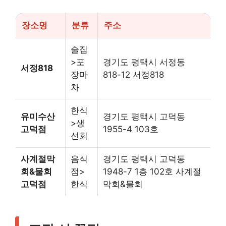
장소명
분류
주소
술집
>포
경기도 평택시 서정동
서정818
장마
818-12 서정818
차
한식
유미수산
경기도 평택시 고덕동
>생
고덕점
1955-4 103호
선회
사계절막
음식
경기도 평택시 고덕동
회&물회
점>
1948-7 1층 102호 사계절
고덕점
한식
막회&물회