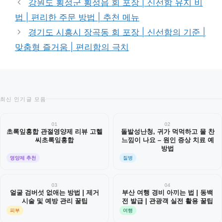
강원도 횡성군 횡성읍 회 포장 | 신선함 유지 비
고
법 | 편리한 주문 방법 | 추천 메뉴
리
경기도 시흥시 장곡동 회 포장 | 신선함의 기준 |
맞춤형 즐거움 | 편리함의 극치
최신 인기글 모음
01
02
초록잎홍합 관절영양제 리뷰 고헬
돌발성난청, 귀가 먹먹하고 물 찬
씨초록잎홍합
느낌이 나요 – 원인 증상 치료 예
방법
영양제 추천
질병
03
04
얼굴 검버섯 없애는 방법 | 제거
부산 여행 경비 아끼는 법 | 동백
시술 및 예방 관리 꿀팁
전 발급 | 관광객 실전 활용 꿀팁
피부
여행