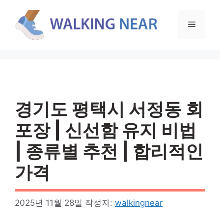
컨
텐
메
츠
로
뉴
건
너
뛰
기
경기도 평택시 서정동 회
포장 | 신선함 유지 비법
| 종류별 추천 | 합리적인
가격
2025년 11월 28일
작성자:
walkingnear