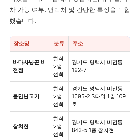
차 가능 여부, 연락처 및 간단한 특징을 포함
했습니다.
장소명
분류
주소
한식
바다사냥꾼 비
경기도 평택시 비전동
>생
전점
192-7
선회
한식
경기도 평택시 비전동
물만난고기
>생
1096-2 S타워 1층 109
선회
호
한식
경기도 평택시 비전동
참치현
>생
842-5 1층 참치현
선회