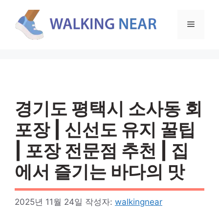
컨
텐
메
츠
로
뉴
건
너
뛰
기
경기도 평택시 소사동 회
포장 | 신선도 유지 꿀팁
| 포장 전문점 추천 | 집
에서 즐기는 바다의 맛
2025년 11월 24일
작성자:
walkingnear