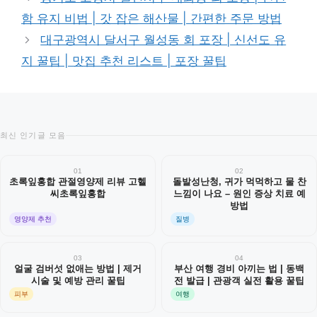
고
함 유지 비법 | 갓 잡은 해산물 | 간편한 주문 방법
리
대구광역시 달서구 월성동 회 포장 | 신선도 유
지 꿀팁 | 맛집 추천 리스트 | 포장 꿀팁
최신 인기글 모음
01
02
초록잎홍합 관절영양제 리뷰 고헬
돌발성난청, 귀가 먹먹하고 물 찬
씨초록잎홍합
느낌이 나요 – 원인 증상 치료 예
방법
영양제 추천
질병
03
04
얼굴 검버섯 없애는 방법 | 제거
부산 여행 경비 아끼는 법 | 동백
시술 및 예방 관리 꿀팁
전 발급 | 관광객 실전 활용 꿀팁
피부
여행