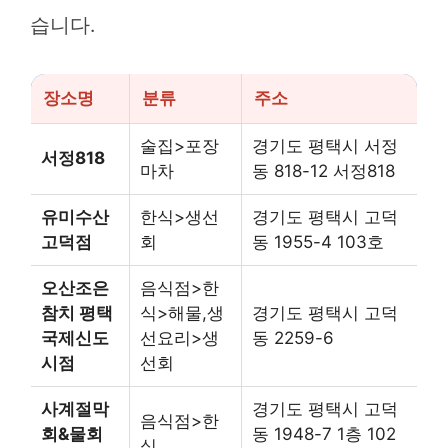
습니다.
장소명
분류
주소
술집>포장
경기도 평택시 서정
서정818
마차
동 818-12 서정818
유미수산
한식>생선
경기도 평택시 고덕
고덕점
회
동 1955-4 103호
오산조은
음식점>한
참치 평택
식>해물,생
경기도 평택시 고덕
국제신도
선요리>생
동 2259-6
시점
선회
사계절막
경기도 평택시 고덕
음식점>한
회&물회
동 1948-7 1층 102
식