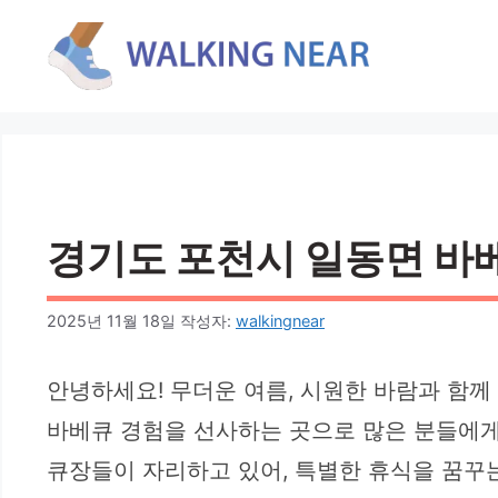
컨
텐
츠
로
건
너
뛰
기
경기도 포천시 일동면 바베큐
2025년 11월 18일
작성자:
walkingnear
안녕하세요! 무더운 여름, 시원한 바람과 함께
바베큐 경험을 선사하는 곳으로 많은 분들에게
큐장들이 자리하고 있어, 특별한 휴식을 꿈꾸