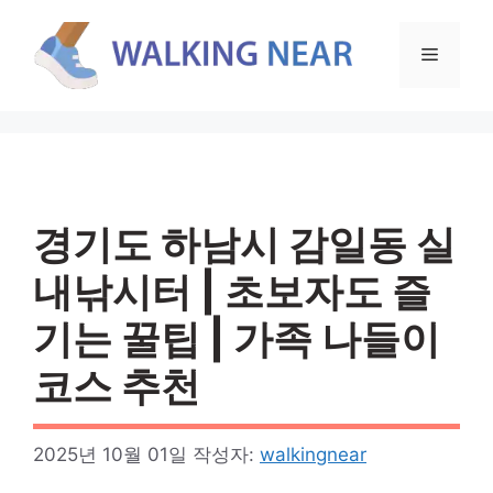
컨
텐
메
츠
로
뉴
건
너
뛰
기
경기도 하남시 감일동 실
내낚시터 | 초보자도 즐
기는 꿀팁 | 가족 나들이
코스 추천
2025년 10월 01일
작성자:
walkingnear