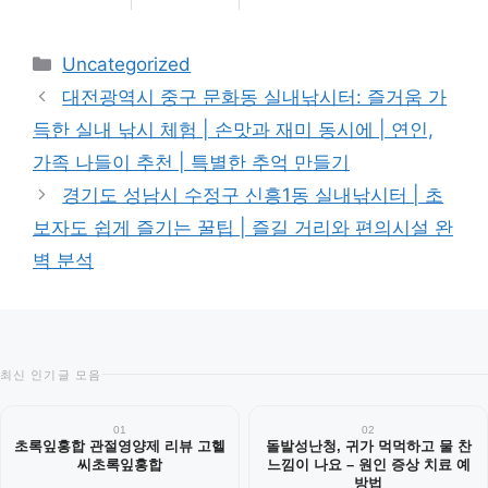
카
Uncategorized
테
대전광역시 중구 문화동 실내낚시터: 즐거움 가
고
득한 실내 낚시 체험 | 손맛과 재미 동시에 | 연인,
리
가족 나들이 추천 | 특별한 추억 만들기
경기도 성남시 수정구 신흥1동 실내낚시터 | 초
보자도 쉽게 즐기는 꿀팁 | 즐길 거리와 편의시설 완
벽 분석
최신 인기글 모음
01
02
초록잎홍합 관절영양제 리뷰 고헬
돌발성난청, 귀가 먹먹하고 물 찬
씨초록잎홍합
느낌이 나요 – 원인 증상 치료 예
방법