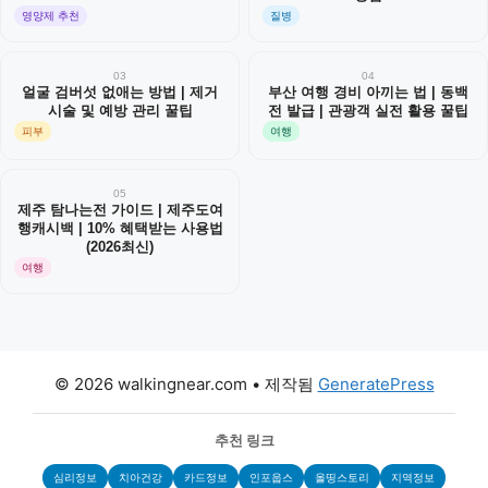
영양제 추천
질병
03
04
얼굴 검버섯 없애는 방법 | 제거
부산 여행 경비 아끼는 법 | 동백
시술 및 예방 관리 꿀팁
전 발급 | 관광객 실전 활용 꿀팁
피부
여행
05
제주 탐나는전 가이드 | 제주도여
행캐시백 | 10% 혜택받는 사용법
(2026최신)
여행
© 2026 walkingnear.com
• 제작됨
GeneratePress
추천 링크
심리정보
치아건강
카드정보
인포웁스
올띵스토리
지역정보