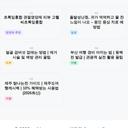
01
02
초록잎홍합 관절영양제 리뷰 고헬
돌발성난청, 귀가 먹먹하고 물 찬
씨초록잎홍합
느낌이 나요 – 원인 증상 치료 예
방법
영양제 추천
질병
03
04
얼굴 검버섯 없애는 방법 | 제거
부산 여행 경비 아끼는 법 | 동백
시술 및 예방 관리 꿀팁
전 발급 | 관광객 실전 활용 꿀팁
피부
여행
05
제주 탐나는전 가이드 | 제주도여
행캐시백 | 10% 혜택받는 사용법
(2026최신)
여행