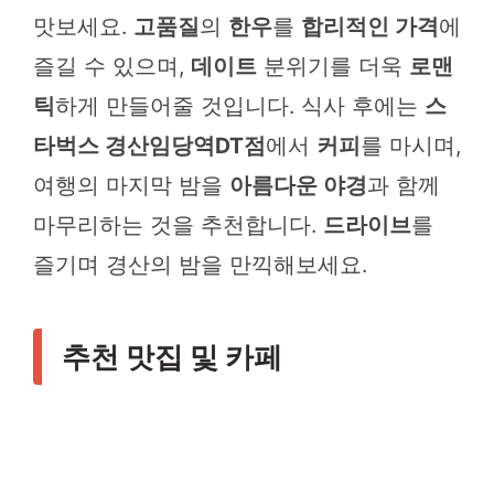
맛보세요.
고품질
의
한우
를
합리적인 가격
에
즐길 수 있으며,
데이트
분위기를 더욱
로맨
틱
하게 만들어줄 것입니다. 식사 후에는
스
타벅스 경산임당역DT점
에서
커피
를 마시며,
여행의 마지막 밤을
아름다운 야경
과 함께
마무리하는 것을 추천합니다.
드라이브
를
즐기며 경산의 밤을 만끽해보세요.
추천 맛집 및 카페