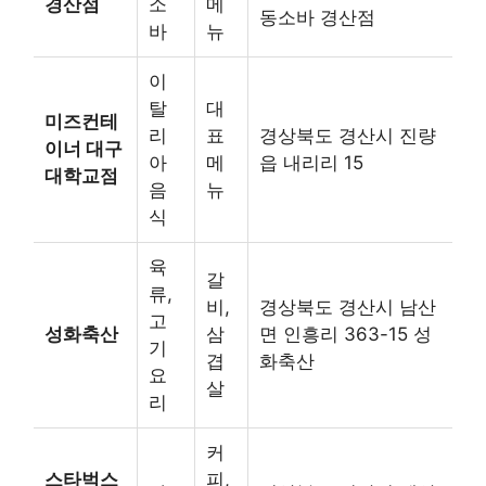
경산점
소
메
동소바 경산점
바
뉴
이
탈
대
미즈컨테
리
표
경상북도 경산시 진량
이너 대구
아
메
읍 내리리 15
대학교점
음
뉴
식
육
갈
류,
비,
경상북도 경산시 남산
고
성화축산
삼
면 인흥리 363-15 성
기
겹
화축산
요
살
리
커
스타벅스
피,