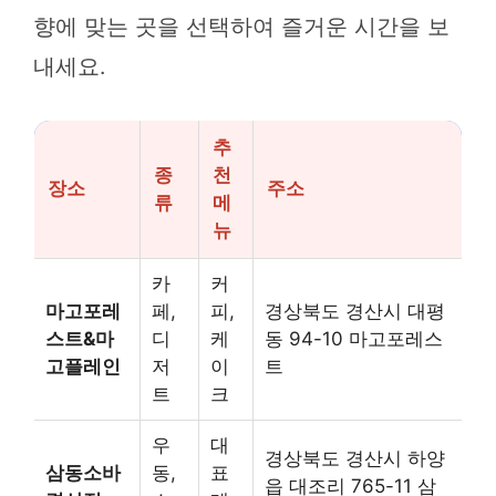
향에 맞는 곳을 선택하여 즐거운 시간을 보
내세요.
추
종
천
장소
주소
류
메
뉴
카
커
마고포레
페,
피,
경상북도 경산시 대평
스트&마
디
케
동 94-10 마고포레스
고플레인
저
이
트
트
크
우
대
경상북도 경산시 하양
삼동소바
동,
표
읍 대조리 765-11 삼