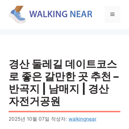
컨
텐
메
츠
로
뉴
건
너
뛰
기
경산 둘레길 데이트코스
로 좋은 갈만한 곳 추천 –
반곡지 | 남매지 | 경산
자전거공원
2025년 10월 07일
작성자:
walkingnear