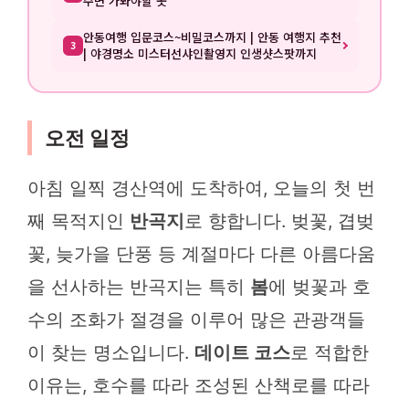
주변 가봐야할 곳
안동여행 입문코스~비밀코스까지 | 안동 여행지 추천
3
| 야경명소 미스터선샤인촬영지 인생샷스팟까지
오전 일정
아침 일찍 경산역에 도착하여, 오늘의 첫 번
째 목적지인
반곡지
로 향합니다. 벚꽃, 겹벚
꽃, 늦가을 단풍 등 계절마다 다른 아름다움
을 선사하는 반곡지는 특히
봄
에 벚꽃과 호
수의 조화가 절경을 이루어 많은 관광객들
이 찾는 명소입니다.
데이트 코스
로 적합한
이유는, 호수를 따라 조성된 산책로를 따라