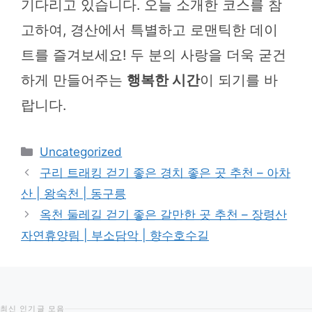
기다리고 있습니다. 오늘 소개한 코스를 참
고하여, 경산에서 특별하고 로맨틱한 데이
트를 즐겨보세요! 두 분의 사랑을 더욱 굳건
하게 만들어주는
행복한 시간
이 되기를 바
랍니다.
카
Uncategorized
테
구리 트래킹 걷기 좋은 경치 좋은 곳 추천 – 아차
고
산 | 왕숙천 | 동구릉
리
옥천 둘레길 걷기 좋은 갈만한 곳 추천 – 장령산
자연휴양림 | 부소담악 | 향수호수길
최신 인기글 모음