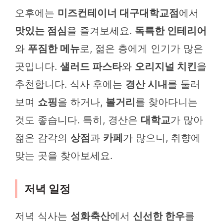
오후에는
미즈컨테이너 대구대학교점
에서
맛있는 점심
을 즐겨보세요.
독특한 인테리어
와
푸짐한 메뉴
로, 젊은 층에게 인기가 많은
곳입니다.
샐러드 파스타
와
오리지널 치킨
을
추천합니다. 식사 후에는
경산 시내
를 둘러
보며
쇼핑
을 하거나,
볼거리
를 찾아다니는
것도 좋습니다. 특히, 경산은
대학교
가 많아
젊은 감각의
상점
과
카페
가 많으니, 취향에
맞는 곳을 찾아보세요.
저녁 일정
저녁 식사는
성화축산
에서
신선한 한우
를