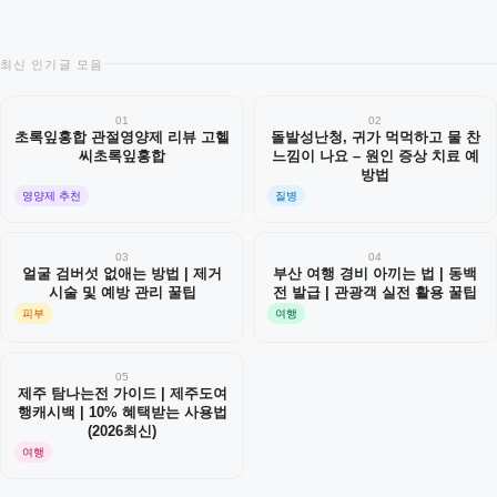
최신 인기글 모음
01
02
초록잎홍합 관절영양제 리뷰 고헬
돌발성난청, 귀가 먹먹하고 물 찬
씨초록잎홍합
느낌이 나요 – 원인 증상 치료 예
방법
영양제 추천
질병
03
04
얼굴 검버섯 없애는 방법 | 제거
부산 여행 경비 아끼는 법 | 동백
시술 및 예방 관리 꿀팁
전 발급 | 관광객 실전 활용 꿀팁
피부
여행
05
제주 탐나는전 가이드 | 제주도여
행캐시백 | 10% 혜택받는 사용법
(2026최신)
여행