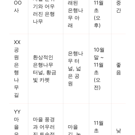
OO
래된
11월
중
기와 어우
사
은행나
초
간
러진 은행
무 아
(오
나무
래
후)
XX
공
10월
은행나
원
환상적인
말 ~
무 터
은
은행나무
11월
좋
널, 넓
행
터널, 황금
초
음
은 공
나
빛 카펫
(오
원
무
전)
길
YY
마
마을 풍경
11월
을
과 어우러
마을
초
낮
은
진 토속적
길, 농