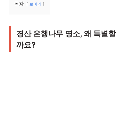
목차
보이기
경산 은행나무 명소, 왜 특별할
까요?