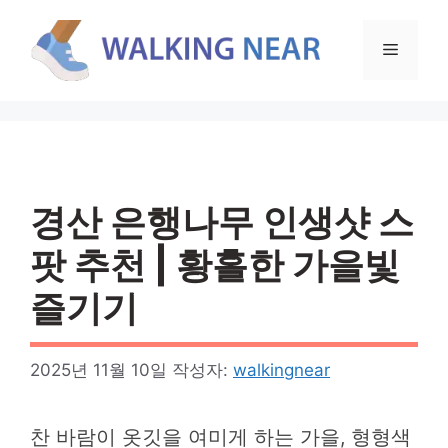
컨
텐
메
츠
로
뉴
건
너
뛰
기
경산 은행나무 인생샷 스
팟 추천 | 황홀한 가을빛
즐기기
2025년 11월 10일
작성자:
walkingnear
찬 바람이 옷깃을 여미게 하는 가을, 형형색