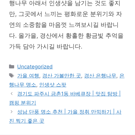
행나무 아래서 인생샷을 남기는 것도 좋지
만, 그곳에서 느끼는 평화로운 분위기와 자
연의 소중함을 마음껏 느껴보시길 바랍니
다. 올가을, 경산에서 황홀한 황금빛 추억을
가득 담아 가시길 바랍니다.
카
Uncategorized
테
태
가을 여행
,
경산 가볼만한 곳
,
경산 은행나무
,
은
고
그
행나무 명소
,
인생샷 스팟
리
경기도 파주시 금촌1동 바베큐장 | 맛집 탐방 |
캠핑 분위기
성남 단풍 명소 추천 | 가을 정취 만끽하기 | 사
진 찍기 좋은 곳