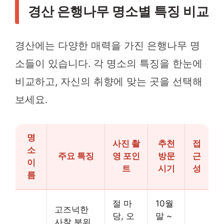
경산 은행나무 명소별 특징 비교
경산에는 다양한 매력을 가진 은행나무 명
소들이 있습니다. 각 명소의 특징을 한눈에
비교하고, 자신의 취향에 맞는 곳을 선택해
보세요.
명
사진 촬
추천
접
소
주요 특징
영 포인
방문
근
이
트
시기
성
름
절 마
10월
고즈넉한
당, 오
말 ~
사찰 분위