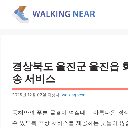
컨
텐
츠
로
건
너
뛰
기
경상북도 울진군 울진읍 회 
송 서비스
2025년 12월 02일
작성자:
walkingnear
동해안의 푸른 물결이 넘실대는 아름다운 경상
수 있도록 포장 서비스를 제공하는 곳들이 많습