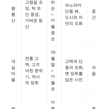
고령읍 조
하
파노라마
왕
망, 탁 트
순
단풍 뷰,
중
릉
인 풍경,
~
도시와 자
간
산
가벼운 등
11
연의 조화
산
월
중
순
10
전통 고
월
개
고택과 단
택, 고즈
말
실
풍의 조화,
쉬
넉한 분위
~
마
옛 정취를
움
기, 역사
11
을
담은 사진
적 정취
월
초
11
쌍
월
중