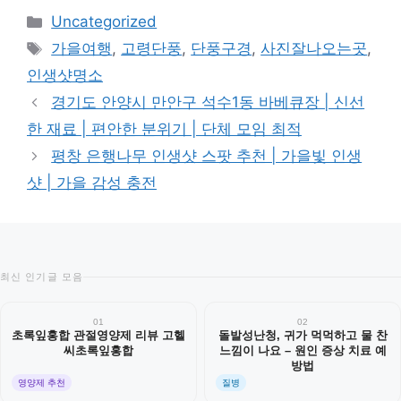
카
Uncategorized
테
태
가을여행
,
고령단풍
,
단풍구경
,
사진잘나오는곳
,
고
그
인생샷명소
리
경기도 안양시 만안구 석수1동 바베큐장 | 신선
한 재료 | 편안한 분위기 | 단체 모임 최적
평창 은행나무 인생샷 스팟 추천 | 가을빛 인생
샷 | 가을 감성 충전
최신 인기글 모음
01
02
초록잎홍합 관절영양제 리뷰 고헬
돌발성난청, 귀가 먹먹하고 물 찬
씨초록잎홍합
느낌이 나요 – 원인 증상 치료 예
방법
영양제 추천
질병