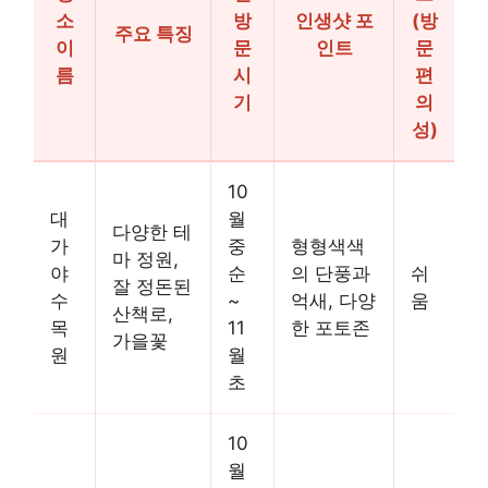
소
방
인생샷 포
(방
주요 특징
이
문
인트
문
름
시
편
기
의
성)
10
대
월
다양한 테
가
중
형형색색
마 정원,
야
순
의 단풍과
쉬
잘 정돈된
수
~
억새, 다양
움
산책로,
목
11
한 포토존
가을꽃
원
월
초
10
월