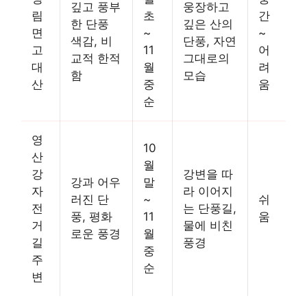
깊고 풍부
웅장하고
림
초
간
한 단풍
깊은 산의
면
~
~
색감, 비
단풍, 자연
고
11
어
교적 한적
그대로의
대
월
려
함
모습
산
중
움
순
영
10
산
월
강
강변을 따
강과 어우
말
자
라 이어지
러진 단
~
쉬
전
는 단풍길,
풍, 평화
11
움
거
물에 비친
로운 풍경
월
길
풍경
중
주
순
변