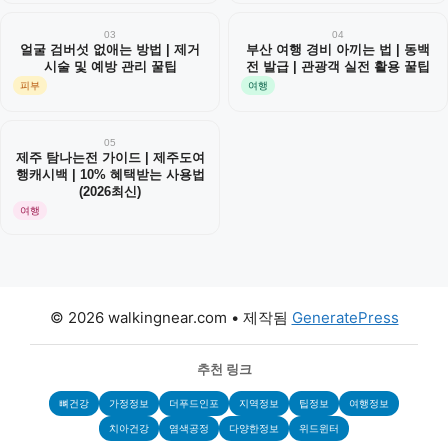
03
04
얼굴 검버섯 없애는 방법 | 제거
부산 여행 경비 아끼는 법 | 동백
시술 및 예방 관리 꿀팁
전 발급 | 관광객 실전 활용 꿀팁
피부
여행
05
제주 탐나는전 가이드 | 제주도여
행캐시백 | 10% 혜택받는 사용법
(2026최신)
여행
© 2026 walkingnear.com
• 제작됨
GeneratePress
추천 링크
뼈건강
가정정보
더푸드인포
지역정보
팁정보
여행정보
치아건강
염색공정
다양한정보
위드윈터