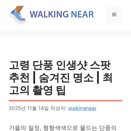
컨
텐
메
츠
로
뉴
건
너
뛰
기
고령 단풍 인생샷 스팟
추천 | 숨겨진 명소 | 최
고의 촬영 팁
2025년 11월 14일
작성자:
walkingnear
가을의 절정, 형형색색으로 물드는 단풍의