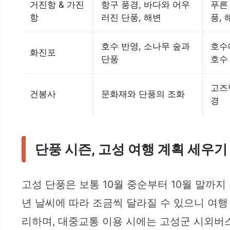
거진항 & 가진
항구 풍경, 바다와 어우
푸른
항
러진 단풍, 해변
풍,
호수 반영, 소나무 숲과
호수
화진포
단풍
호수
고즈
건봉사
문화재와 단풍의 조화
경
단풍 시즌, 고성 여행 계획 세우기
고성 단풍은 보통 10월 중순부터 10월 말까
년 날씨에 따라 조금씩 달라질 수 있으니 여행
리하며, 대중교통 이용 시에는 고성군 시외버