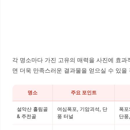
각 명소마다 가진 고유의 매력을 사진에 효과
면 더욱 만족스러운 결과물을 얻으실 수 있을 
명소
주요 포인트
설악산 흘림골
여심폭포, 기암괴석, 단
폭포
& 주전골
풍 터널
단풍