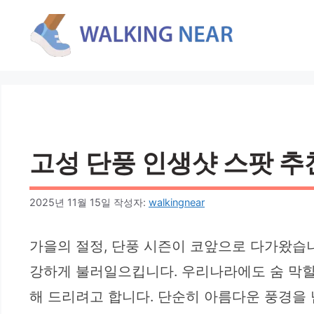
컨
텐
츠
로
건
너
뛰
기
고성 단풍 인생샷 스팟 추천
2025년 11월 15일
작성자:
walkingnear
가을의 절정, 단풍 시즌이 코앞으로 다가왔습니
강하게 불러일으킵니다. 우리나라에도 숨 막힐 
해 드리려고 합니다. 단순히 아름다운 풍경을