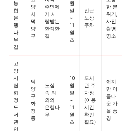
농
월
양
주민에
한 분
협
말
인근
시
게 사
위기,
은
~
노상
덕
랑받는
사진
행
11
주차
양
한적한
촬영
나
월
구
길
명소
무
초
길
고
양
시
10
도서
덕
짧지
립
도심
월
관 주
양
만 아
화
속 의
말
차장
구
름다
정
외의
~
(이용
화
운 가
도
은행나
11
시간
정
을 풍
서
무
월
확인
동
경
관
초
필요)
인