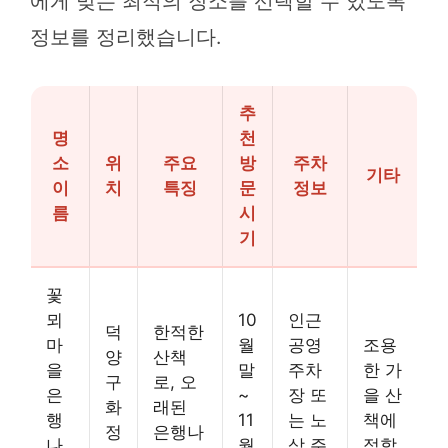
에게 맞는 최적의 장소를 선택할 수 있도록
정보를 정리했습니다.
추
명
천
소
위
주요
방
주차
기타
이
치
특징
문
정보
름
시
기
꽃
뫼
10
인근
덕
한적한
마
월
공영
조용
양
산책
을
말
주차
한 가
구
로, 오
은
~
장 또
을 산
화
래된
행
11
는 노
책에
정
은행나
나
월
상 주
적합