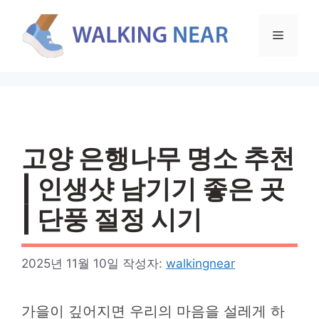
컨
텐
메
츠
로
뉴
건
너
뛰
기
고양 은행나무 명소 추천
| 인생샷 남기기 좋은 곳
| 단풍 절정 시기
2025년 11월 10일
작성자:
walkingnear
가을이 깊어지면 우리의 마음을 설레게 하