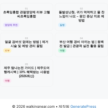
01
02
초록잎홍합 관절영양제 리뷰 고헬
돌발성난청, 귀가 먹먹하고 물 찬
씨초록잎홍합
느낌이 나요 – 원인 증상 치료 예
방법
영양제 추천
질병
03
04
얼굴 검버섯 없애는 방법 | 제거
부산 여행 경비 아끼는 법 | 동백
시술 및 예방 관리 꿀팁
전 발급 | 관광객 실전 활용 꿀팁
피부
여행
05
제주 탐나는전 가이드 | 제주도여
행캐시백 | 10% 혜택받는 사용법
(2026최신)
여행
© 2026 walkingnear.com
• 제작됨
GeneratePress