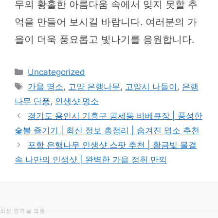
무의 황홀한 아름다움 속에서 잊지 못할 추
억을 만들어 보시길 바랍니다. 여러분의 가
을이 더욱 풍요롭고 빛나기를 응원합니다.
카
Uncategorized
테
태
가을 명소
,
고양 은행나무
,
고양시 나들이
,
은행
고
그
나무 단풍
,
인생샷 명소
리
경기도 용인시 기흥구 공세동 바베큐장 | 풍성한
숯불 즐기기 | 최신 정보 총정리 | 숨겨진 명소 추천
포항 은행나무 인생샷 스팟 추천 | 황금빛 물결
속 나만의 인생샷 | 완벽한 가을 정취 만끽
최신 인기글 모음