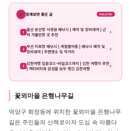
🔗
함께보면 좋은 글
RELATED
울산 온산항 서생권 배낚시 | 예약 및 장비대여 | 근
1
처 가볼만한 곳 추천
부산 미포항 배낚시 | 계절별어종 | 배낚시 예약 및
2
장비대여 | 주변명소 및 먹거리
김천여행 입문코스~비밀코스까지 | 김천 여행지 추천
3
| 액티비티와 감성을 모두 챙긴 김천여행
꽃뫼마을 은행나무길
덕양구 화정동에 위치한 꽃뫼마을 은행나무
길은 주민들의 산책로이자 도심 속 아름다