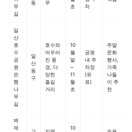
동
무
무
초
차
길
일
산
호
호수와
10
주말
수
어우러
월
공원
문화
일
공
진 풍
말
내 주
행사,
산
원
경, 다
~
차장
가족
동
은
양한
11
(유
나들
구
행
즐길
월
료)
이 추
나
거리
초
천
무
길
벽
제
10
고
지역
조용