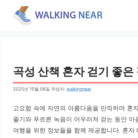
컨
텐
츠
로
건
너
뛰
기
곡성 산책 혼자 걷기 좋은 
2025년 10월 06일
작성자:
walkingnear
고요함 속에 자연의 아름다움을 만끽하며 혼자
줄기와 푸르른 녹음이 어우러져 걷는 동안 마음
여행을 위한 정보들을 함께 제공합니다. 혼자 