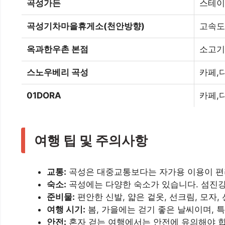
곡성가든
스테이
곡성기차마을휴게소(천안방향)
고속도
옥과한우촌 본점
소고기
스노우베리 곡성
카페,
01DORA
카페,
여행 팁 및 주의사항
교통:
곡성은 대중교통보다는 자가용 이용이 편리
숙소:
곡성에는 다양한 숙소가 있습니다. 섬진강
준비물:
편안한 신발, 얇은 겉옷, 선크림, 모자
여행 시기:
봄, 가을에는 걷기 좋은 날씨이며, 
안전:
혼자 걷는 여행에서는 안전에 유의해야 합