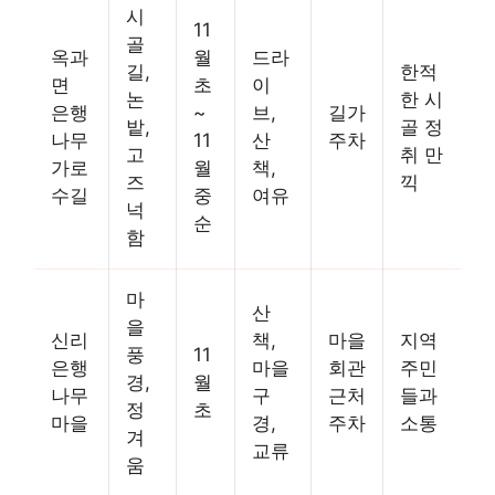
시
11
골
옥과
월
드라
길,
한적
면
초
이
논
한 시
은행
~
브,
길가
밭,
골 정
나무
11
산
주차
고
취 만
가로
월
책,
즈
끽
수길
중
여유
넉
순
함
마
산
을
신리
책,
마을
지역
풍
11
은행
마을
회관
주민
경,
월
나무
구
근처
들과
정
초
마을
경,
주차
소통
겨
교류
움