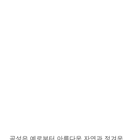
곡성은 예로부터 아름다운 자연과 정겨운