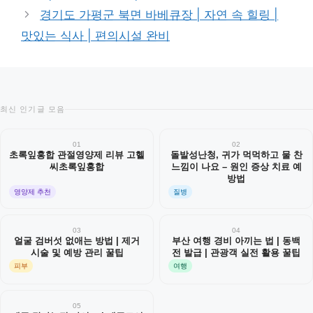
경기도 가평군 북면 바베큐장 | 자연 속 힐링 |
맛있는 식사 | 편의시설 완비
최신 인기글 모음
01
02
초록잎홍합 관절영양제 리뷰 고헬
돌발성난청, 귀가 먹먹하고 물 찬
씨초록잎홍합
느낌이 나요 – 원인 증상 치료 예
방법
영양제 추천
질병
03
04
얼굴 검버섯 없애는 방법 | 제거
부산 여행 경비 아끼는 법 | 동백
시술 및 예방 관리 꿀팁
전 발급 | 관광객 실전 활용 꿀팁
피부
여행
05