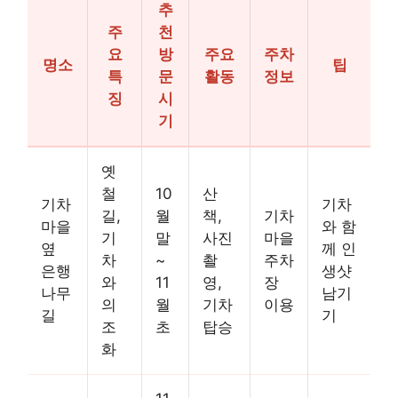
추
주
천
요
방
주요
주차
명소
팁
특
문
활동
정보
징
시
기
옛
철
10
산
기차
기차
길,
월
책,
기차
마을
와 함
기
말
사진
마을
옆
께 인
차
~
촬
주차
은행
생샷
와
11
영,
장
나무
남기
의
월
기차
이용
길
기
조
초
탑승
화