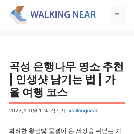
컨
텐
메
츠
로
뉴
건
너
뛰
기
곡성 은행나무 명소 추천
| 인생샷 남기는 법 | 가
을 여행 코스
2025년 11월 11일
작성자:
walkingnear
화려한 황금빛 물결이 온 세상을 뒤덮는 가