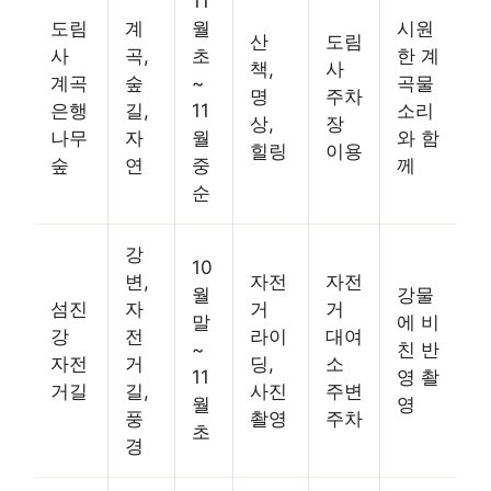
11
도림
계
월
시원
산
도림
사
곡,
초
한 계
책,
사
계곡
숲
~
곡물
명
주차
은행
길,
11
소리
상,
장
나무
자
월
와 함
힐링
이용
숲
연
중
께
순
강
10
변,
자전
자전
월
강물
섬진
자
거
거
말
에 비
강
전
라이
대여
~
친 반
자전
거
딩,
소
11
영 촬
거길
길,
사진
주변
월
영
풍
촬영
주차
초
경