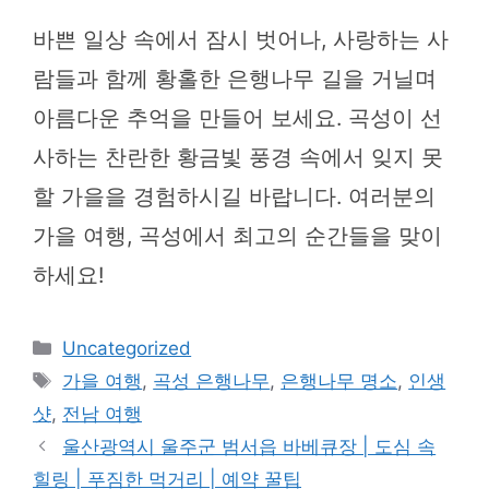
바쁜 일상 속에서 잠시 벗어나, 사랑하는 사
람들과 함께 황홀한 은행나무 길을 거닐며
아름다운 추억을 만들어 보세요. 곡성이 선
사하는 찬란한 황금빛 풍경 속에서 잊지 못
할 가을을 경험하시길 바랍니다. 여러분의
가을 여행, 곡성에서 최고의 순간들을 맞이
하세요!
카
Uncategorized
테
태
가을 여행
,
곡성 은행나무
,
은행나무 명소
,
인생
고
그
샷
,
전남 여행
리
울산광역시 울주군 범서읍 바베큐장 | 도심 속
힐링 | 푸짐한 먹거리 | 예약 꿀팁