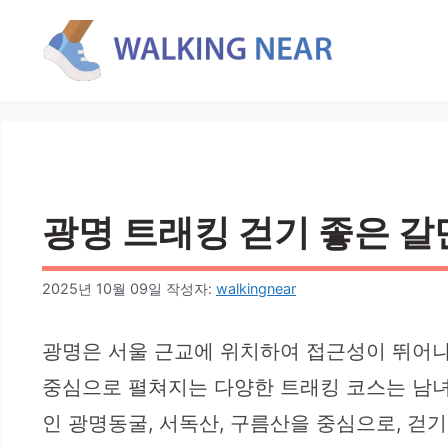
컨
텐
츠
로
건
너
뛰
기
광명 트래킹 걷기 좋은 갈만
2025년 10월 09일
작성자:
walkingnear
광명은 서울 근교에 위치하여 접근성이 뛰어나
중심으로 펼쳐지는 다양한 트래킹 코스는 남녀
인 광명동굴, 서독산, 구름산을 중심으로, 걷