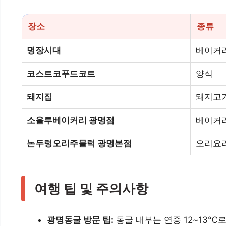
장소
종류
명장시대
베이커
코스트코푸드코트
양식
돼지집
돼지고
소올투베이커리 광명점
베이커
논두렁오리주물럭 광명본점
오리요
여행 팁 및 주의사항
광명동굴 방문 팁:
동굴 내부는 연중 12~13℃