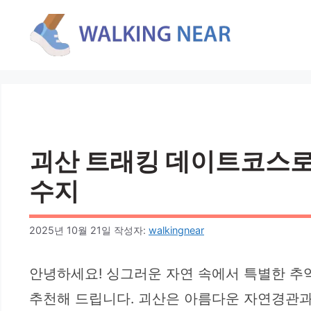
컨
텐
츠
로
건
너
뛰
기
괴산 트래킹 데이트코스로 
수지
2025년 10월 21일
작성자:
walkingnear
안녕하세요! 싱그러운 자연 속에서 특별한 추
추천해 드립니다. 괴산은 아름다운 자연경관과