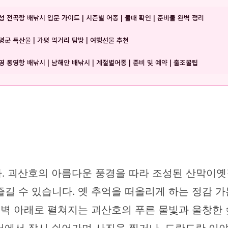
성 전곡항 배낚시 입문 가이드 | 시즌별 어종 | 물때 확인 | 준비물 완벽 정리
평군 특산물 | 가평 먹거리 탐방 | 여행선물 추천
영 통영항 배낚시 | 남해안 배낚시 | 계절별어종 | 준비 및 예약 | 출조꿀팁
. 괴산호의 아름다운 풍경을 따라 조성된 산막이옛
길 수 있습니다. 옛 추억을 떠올리게 하는 정감 가
 절벽 아래로 펼쳐지는 괴산호의 푸른 물빛과 울창한