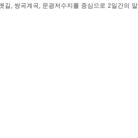
옛길, 쌍곡계곡, 문광저수지를 중심으로 2일간의 알