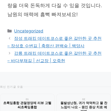
랑을 더욱 돈독하게 다질 수 있을 것입니다.
남원의 매력에 흠뻑 빠져보세요!
카
Uncategorized
테
장성 트래킹 데이트코스로 좋은 갈만한 곳 추천
고
– 장성호 수변길 | 축령산 편백숲 | 백양사
리
강릉 트래킹 데이트코스로 좋은 갈만한 곳 추천
– 바다부채길 | 선교장 | 오죽헌
최신 인기글 모음
01
02
초록잎홍합 관절영양제 리뷰 고헬
돌발성난청, 귀가 먹먹하고 물 찬
씨초록잎홍합
느낌이 나요 – 원인 증상 치료 예