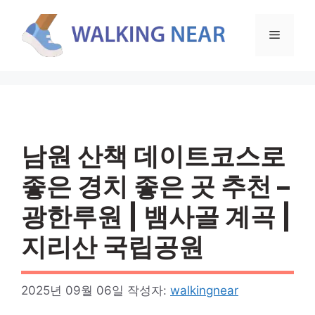
컨
텐
메
츠
로
뉴
건
너
뛰
기
남원 산책 데이트코스로
좋은 경치 좋은 곳 추천 –
광한루원 | 뱀사골 계곡 |
지리산 국립공원
2025년 09월 06일
작성자:
walkingnear