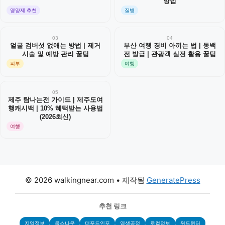
방법
영양제 추천
질병
03
04
얼굴 검버섯 없애는 방법 | 제거
부산 여행 경비 아끼는 법 | 동백
시술 및 예방 관리 꿀팁
전 발급 | 관광객 실전 활용 꿀팁
피부
여행
05
제주 탐나는전 가이드 | 제주도여
행캐시백 | 10% 혜택받는 사용법
(2026최신)
여행
© 2026 walkingnear.com
• 제작됨
GeneratePress
추천 링크
지역정보
웁스나우
더푸드인포
염색공정
로컬정보
위드윈터