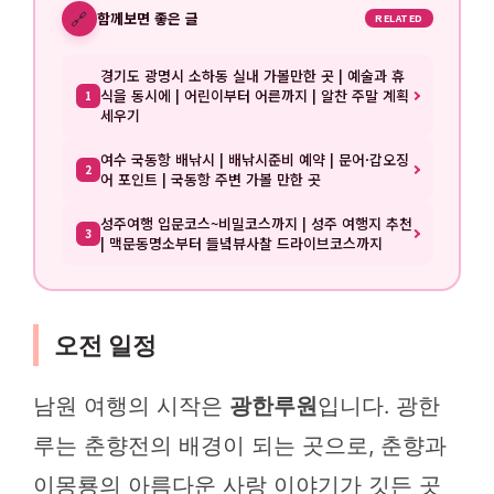
🔗
함께보면 좋은 글
RELATED
경기도 광명시 소하동 실내 가볼만한 곳 | 예술과 휴
식을 동시에 | 어린이부터 어른까지 | 알찬 주말 계획
1
세우기
여수 국동항 배낚시 | 배낚시준비 예약 | 문어·갑오징
2
어 포인트 | 국동항 주변 가볼 만한 곳
성주여행 입문코스~비밀코스까지 | 성주 여행지 추천
3
| 맥문동명소부터 들녘뷰사찰 드라이브코스까지
오전 일정
남원 여행의 시작은
광한루원
입니다. 광한
루는 춘향전의 배경이 되는 곳으로, 춘향과
이몽룡의 아름다운 사랑 이야기가 깃든 곳