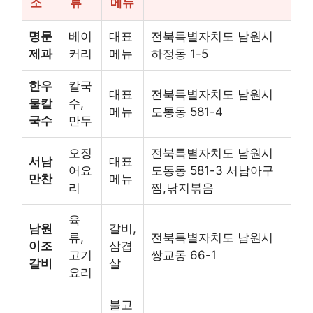
소
류
메뉴
명문
베이
대표
전북특별자치도 남원시
제과
커리
메뉴
하정동 1-5
한우
칼국
대표
전북특별자치도 남원시
물칼
수,
메뉴
도통동 581-4
국수
만두
오징
전북특별자치도 남원시
서남
대표
어요
도통동 581-3 서남아구
만찬
메뉴
리
찜,낚지볶음
육
남원
갈비,
류,
전북특별자치도 남원시
이조
삼겹
고기
쌍교동 66-1
갈비
살
요리
불고