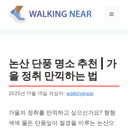
컨
텐
메
츠
로
뉴
건
너
뛰
기
논산 단풍 명소 추천 | 가
을 정취 만끽하는 법
2025년 11월 15일
작성자:
walkingnear
가을의 정취를 만끽하고 싶으신가요? 형형
색색 물든 단풍잎이 절경을 이루는 논산으