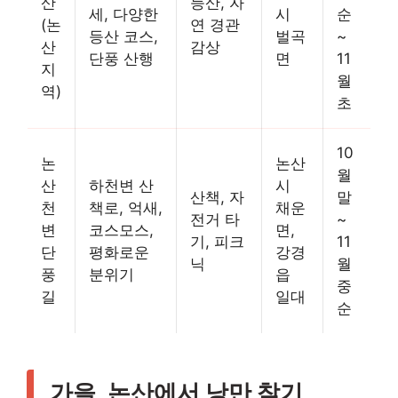
산
등산, 자
세, 다양한
시
순
(논
연 경관
등산 코스,
벌곡
~
산
감상
단풍 산행
면
11
지
월
역)
초
10
논
논산
월
산
하천변 산
시
산책, 자
말
천
책로, 억새,
채운
전거 타
~
변
코스모스,
면,
기, 피크
11
단
평화로운
강경
닉
월
풍
분위기
읍
중
길
일대
순
가을, 논산에서 낭만 찾기