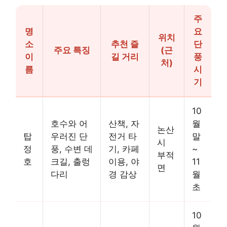
주
명
요
위치
소
추천 즐
단
주요 특징
(근
이
길 거리
풍
처)
름
시
기
10
호수와 어
산책, 자
월
논산
탑
우러진 단
전거 타
말
시
정
풍, 수변 데
기, 카페
~
부적
호
크길, 출렁
이용, 야
11
면
다리
경 감상
월
초
10