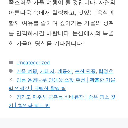
족스러운 가을 여행이 될 것입니다. 자연의
아름다움 속에서 힐링하고, 맛있는 음식과
함께 여유를 즐기며 깊어가는 가을의 정취
를 만끽하시길 바랍니다. 논산에서의 특별
한 가을이 당신을 기다립니다!
카
Uncategorized
테
태
가을 여행
,
개태사
,
계룡산
,
논산 단풍
,
탑정호
고
그
강릉 은행나무 인생샷 스팟 추천 | 황홀한 가을
리
빛 인생샷 | 완벽한 촬영 팁
경기도 파주시 금촌동 바베큐장 | 숨은 명소 찾
기 | 핵인싸 되는 법