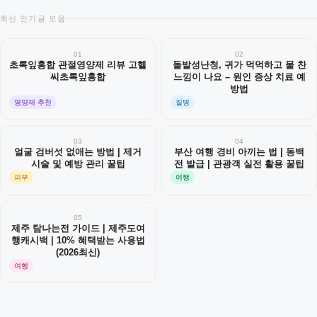
최신 인기글 모음
01
02
초록잎홍합 관절영양제 리뷰 고헬
돌발성난청, 귀가 먹먹하고 물 찬
씨초록잎홍합
느낌이 나요 – 원인 증상 치료 예
방법
영양제 추천
질병
03
04
얼굴 검버섯 없애는 방법 | 제거
부산 여행 경비 아끼는 법 | 동백
시술 및 예방 관리 꿀팁
전 발급 | 관광객 실전 활용 꿀팁
피부
여행
05
제주 탐나는전 가이드 | 제주도여
행캐시백 | 10% 혜택받는 사용법
(2026최신)
여행