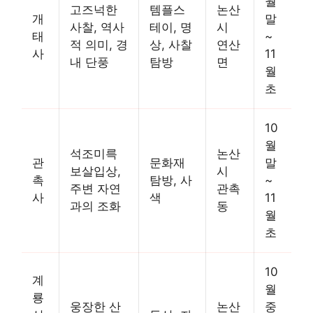
월
고즈넉한
템플스
논산
개
말
사찰, 역사
테이, 명
시
태
~
적 의미, 경
상, 사찰
연산
사
11
내 단풍
탐방
면
월
초
10
월
석조미륵
논산
관
문화재
말
보살입상,
시
촉
탐방, 사
~
주변 자연
관촉
사
색
11
과의 조화
동
월
초
10
계
월
룡
웅장한 산
논산
중