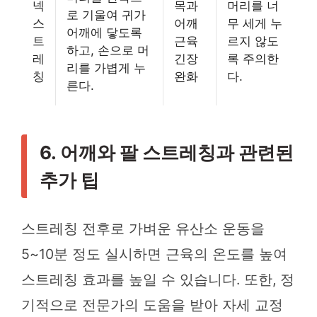
넥
목과
머리를 너
로 기울여 귀가
스
어깨
무 세게 누
어깨에 닿도록
트
근육
르지 않도
하고, 손으로 머
레
긴장
록 주의한
리를 가볍게 누
칭
완화
다.
른다.
6. 어깨와 팔 스트레칭과 관련된
추가 팁
스트레칭 전후로 가벼운 유산소 운동을
5~10분 정도 실시하면 근육의 온도를 높여
스트레칭 효과를 높일 수 있습니다. 또한, 정
기적으로 전문가의 도움을 받아 자세 교정