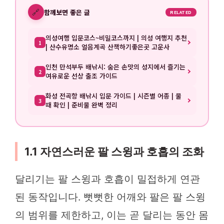
🔗
함께보면 좋은 글
RELATED
의성여행 입문코스~비밀코스까지 | 의성 여행지 추천
1
| 산수유명소 얼음계곡 산책하기좋은곳 고운사
인천 만석부두 배낚시: 숨은 손맛의 성지에서 즐기는
2
여유로운 선상 출조 가이드
화성 전곡항 배낚시 입문 가이드 | 시즌별 어종 | 물
3
때 확인 | 준비물 완벽 정리
1.1 자연스러운 팔 스윙과 호흡의 조화
달리기는 팔 스윙과 호흡이 밀접하게 연관
된 동작입니다. 뻣뻣한 어깨와 팔은 팔 스윙
의 범위를 제한하고, 이는 곧 달리는 동안 몸