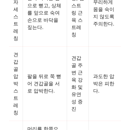
자
무리하게
으로 뻗고, 상체
스트
세
몸을 숙이
를 앞으로 숙여
링 근
스
지 않도록
손으로 바닥을
육 스
트
주의한다.
짚는다.
트레
레
칭
칭
견
견갑
갑
골 주
골
변 근
압
팔을 뒤로 쭉 뻗
과도한 압
육 강
박
어 견갑골을 서
박은 피한
화 및
스
로 압박한다.
다.
유연
트
성 증
레
진
칭
머리를 한쪽으