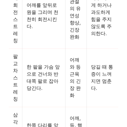
관절
회
어깨를 앞뒤로
게 하거나
의 유
전
원을 그리며 천
과도하게
연성
스
천히 회전시킨
힘을 주지
향상,
트
다.
않도록 주
긴장
레
의한다.
완화
칭
팔
어깨
교
한 팔을 가슴 앞
와 등
당길 때 통
차
으로 건너와 반
근육
증이 느껴
스
대쪽 팔로 잡아
의 긴
지면 멈춘
트
당긴다.
장 완
다.
레
화
칭
삼
어깨,
각
한쪽 다리를 앞
등, 햄