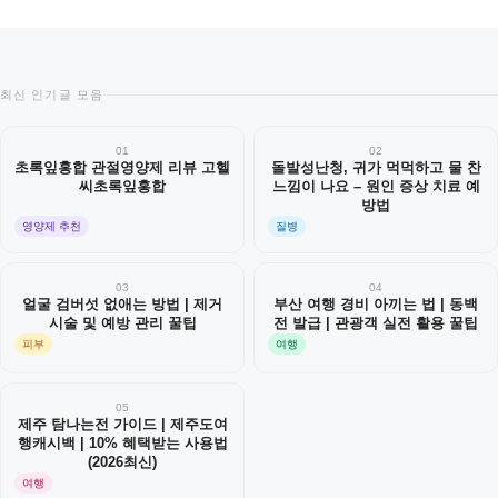
최신 인기글 모음
01
02
초록잎홍합 관절영양제 리뷰 고헬
돌발성난청, 귀가 먹먹하고 물 찬
씨초록잎홍합
느낌이 나요 – 원인 증상 치료 예
방법
영양제 추천
질병
03
04
얼굴 검버섯 없애는 방법 | 제거
부산 여행 경비 아끼는 법 | 동백
시술 및 예방 관리 꿀팁
전 발급 | 관광객 실전 활용 꿀팁
피부
여행
05
제주 탐나는전 가이드 | 제주도여
행캐시백 | 10% 혜택받는 사용법
(2026최신)
여행