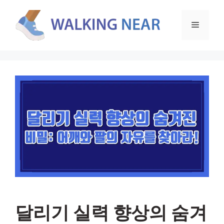
컨
텐
메
츠
로
뉴
건
너
뛰
기
달리기 실력 향상의 숨겨